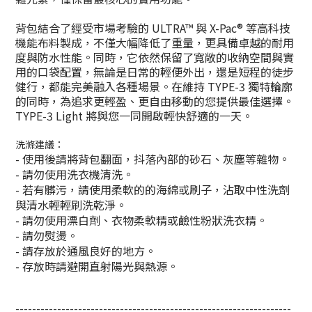
背包結合了經受市場考驗的 ULTRA™ 與 X-Pac® 等高科技
機能布料製成，不僅大幅降低了重量，更具備卓越的耐用
度與防水性能。同時，它依然保留了寬敞的收納空間與實
用的口袋配置，無論是日常的輕便外出，還是短程的徒步
健行，都能完美融入各種場景。在維持 TYPE-3 獨特輪廓
的同時，為追求更輕盈、更自由移動的您提供最佳選擇。
TYPE-3 Light 將與您一同開啟輕快舒適的一天。
洗滌建議：
- 使用後請將背包翻面，抖落內部的砂石、灰塵等雜物。
- 請勿使用洗衣機清洗。
- 若有髒污，請使用柔軟的的海綿或刷子，沾取中性洗劑
與清水輕輕刷洗乾淨。
- 請勿使用漂白劑、衣物柔軟精或鹼性粉狀洗衣精。
- 請勿熨燙。
- 請存放於通風良好的地方。
- 存放時請避開直射陽光與熱源。
------------------------------------------------------------------