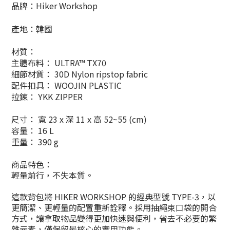
品牌：Hiker Workshop
產地：韓國
材質：
主體布料： ULTRA™ TX70
細節材質： 30D Nylon ripstop fabric
配件扣具： WOOJIN PLASTIC
拉鍊： YKK ZIPPER
尺寸： 寬 23 x 深 11 x 高 52~55 (cm)
容量： 16 L
重量： 390 g
商品特色：
輕量前行，不失本質。
這款背包將 HIKER WORKSHOP 的經典型號 TYPE-3，以
更簡潔、更輕量的配置重新詮釋。採用抽繩束口袋的開合
方式，讓拿取物品變得更加快速與便利，省去不必要的繁
雜元素，僅保留最核心的實用功能。