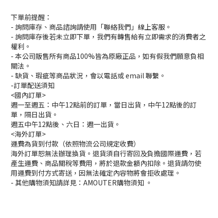
下單前提醒：
- 詢問庫存、商品諮詢請使用「聯絡我們」線上客服。
- 詢問庫存後若未立即下單，我們有轉售給有立即需求的消費者之
權利。
- 本公司販售所有商品100%皆為原廠正品，如有假我們願意負相
關法。
- 缺貨、瑕疵等商品狀況，會以電話或 email 聯繫。
-訂單配送須知
<國內訂單>
週一至週五：中午12點前的訂單，當日出貨，中午12點後的訂
單，隔日出貨。
週五中午12點後、六日：週一出貨。
<海外訂單>
運費為貨到付款（依照物流公司規定收費）
海外訂單恕無法辦理換貨。退貨須自行寄回及負擔國際運費，若
產生運費、商品關稅等費用，將於退款金額內扣除。退貨請勿使
用運費到付方式寄送，因無法確定內容物將會拒收處理。
-
其他購物須知請詳見：
AMOUTER
購物須知
。