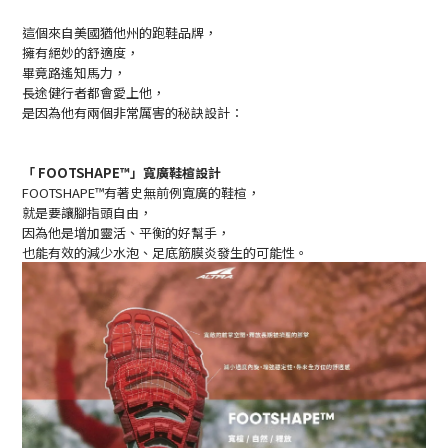
這個來自美國猶他州的跑鞋品牌，
擁有絕妙的舒適度，
畢竟路遙知馬力，
長途健行者都會愛上他，
是因為他有兩個非常厲害的秘訣設計：
「 FOOTSHAPE™」寬廣鞋楦設計
FOOTSHAPE™有著史無前例寬廣的鞋楦，
就是要讓腳指頭自由，
因為他是增加靈活、平衡的好幫手，
也能有效的減少水泡、足底筋膜炎發生的可能性。