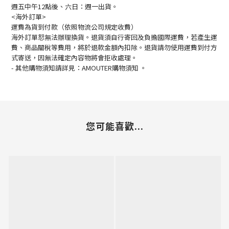
週五中午12點後、六日：週一出貨。
<海外訂單>
運費為貨到付款（依照物流公司規定收費）
海外訂單恕無法辦理換貨。退貨須自行寄回及負擔國際運費，若產生運
費、商品關稅等費用，將於退款金額內扣除。退貨請勿使用運費到付方
式寄送，因無法確定內容物將會拒收處理。
-
其他購物須知請詳見：
AMOUTER
購物須知
。
您可能喜歡...