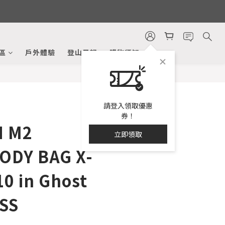
區
戶外體驗
登山日記
購物須知
請登入領取優惠
券！
N M2
立即領取
ODY BAG X-
0 in Ghost
6SS