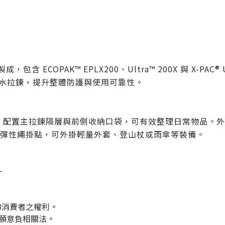
 ECOPAK™ EPLX200、Ultra™ 200X 與 X-
d® 抗水拉鍊，提升整體防護與使用可靠性。
。配置主拉鍊隔層與前側收納口袋，可有效整理日常物品。外
彈性繩掛點，可外掛輕量外套、登山杖或雨傘等裝備。
-
的消費者之權利。
們願意負相關法。