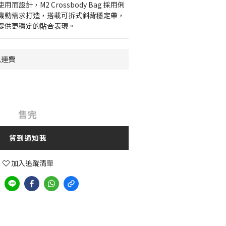
設計，M2 Crossbody Bag 採用俐
機動需求打造，搭載可拆式斜背穩定帶，
提供更穩定的貼合表現。
免運費
售完
貨到通知我
加入追蹤清單