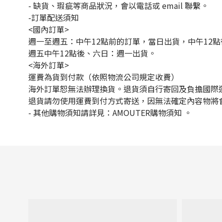
- 缺貨、瑕疵等商品狀況，會以電話或 email 聯繫。
-訂單配送須知
<國內訂單>
週一至週五：中午12點前的訂單，當日出貨，中午12
週五中午12點後、六日：週一出貨。
<海外訂單>
運費為貨到付款（依照物流公司規定收費）
海外訂單恕無法辦理換貨。退貨須自行寄回及負擔國際
退貨請勿使用運費到付方式寄送，因無法確定內容物將
-
其他購物須知請詳見：
AMOUTER
購物須知
。