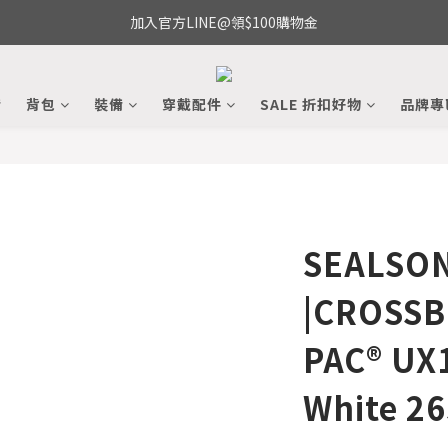
加入官方LINE@領$100購物金
備
背包
裝備
穿戴配件
SALE 折扣好物
品牌專
SEALSO
|CROSSB
PAC® UX1
White 2