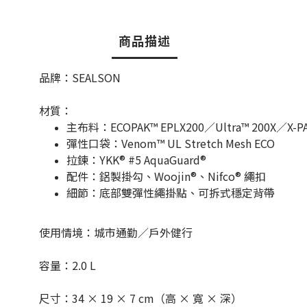
商品描述
品牌：SEALSON
材質：
主布料：ECOPAK™ EPLX200／Ultra™ 200X／X
彈性口袋：Venom™ UL Stretch Mesh ECO
拉鍊：YKK® #5 AquaGuard®
配件：鋁製掛勾、Woojin®、Nifco® 繩扣
細節：底部雙彈性繩掛點、可拆式穩定背帶
使用情境：城市通勤／戶外健行
容量：2.0 L
尺寸：34 × 19 × 7 cm（高 × 寬 × 深）