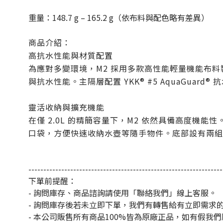
重量：
148.7 g – 165.2 g
（依布料與配色略有差異）
商品介紹：
高抗水性能與材質配置
為應對多變環境，M2 採用多款高性能輕量機能布料製成，包含
與抗水性能。主隔層配置 YKK® #5 AquaGuar
靈活收納與擴充機能
在僅
2.0L
的精簡容量下，
M2
依然具備高度機能性
口袋，方便快速收納水壺等隨手物件。底部設有兩組
-----------------------------------------------------------------
下單前提醒：
- 詢問庫存、商品諮詢請使用「聯絡我們」線上客服。
- 詢問庫存後若未立即下單，我們有轉售給有立即需求
- 本公司販售所有商品100%皆為原廠正品，如有假我