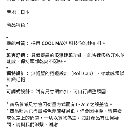
產地：日本
商品特色：
機能材質：
採用
COOL MAX®
科技泡泡紗布料。
乾爽舒適：
具備優異的
吸濕速乾
功能，能快速吸收汗水並
蒸散，保持頭部乾爽不悶熱。
獨特設計：
無帽簷的捲邊設計（Roll Cap），穿戴感類似
針織毛帽。
可調式設計：
附有尺寸調節扣，可自行調整頭圍。
* 商品參考尺寸會因衡量方式而有1~2cm之誤差值。
* 商品照片已盡量將色差調整最低，但會因相機、螢幕造
成色差上的問題，一切以實物為主，如對產品有任何疑
問，請與我們聯繫，謝謝。