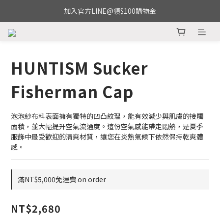
加入官方LINE@領$100購物金
HUNTISM Sucker
Fisherman Cap
泡泡紗布料表面擁有獨特的凹凸紋理，能有效減少與肌膚的接觸
面積，並大幅提升空氣流通度。這份空氣感能帶走悶熱，是夏季
服飾中最受歡迎的清爽材質，讓您在炎熱氣候下依然保持乾爽體
感。
滿NT$5,000免運費 on order
NT$2,680