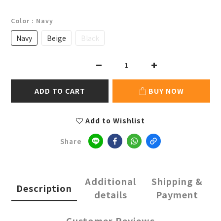
Color
: Navy
Navy
Beige
Black
ADD TO CART
BUY NOW
Add to Wishlist
Share
Additional
Shipping &
Description
details
Payment
Customer Reviews