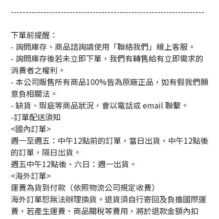
------------------------------------------------------------------
下單前提醒：
- 詢問庫存、商品諮詢請使用「聯絡我們」線上客服。
- 詢問庫存後若未立即下單，我們有轉售給有立即需求的
消費者之權利。
- 本公司販售所有商品100%皆為原廠正品，如有假我們願
意負相關法。
- 缺貨、瑕疵等商品狀況，會以電話或 email 聯繫。
-訂單配送須知
<國內訂單>
週一至週五：中午12點前的訂單，當日出貨，中午12點後
的訂單，隔日出貨。
週五中午12點後、六日：週一出貨。
<海外訂單>
運費為貨到付款（依照物流公司規定收費）
海外訂單恕無法辦理換貨。退貨須自行寄回及負擔國際運
費，若產生運費、商品關稅等費用，將於退款金額內扣