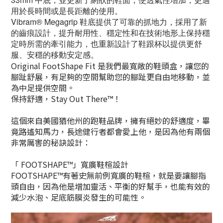
用於長時間或是長距離的使用。
Vibram® Megagrip 鞋底提供了可靠的抓地力，採用了新
的齒痕設計，提升耐用性、穩定性和在技術地形上保持穩
定時所需的牽引能力，也重新設計了鞋跟杯以提供更舒
服、安穩的移動安定感。
Original FootShape Fit 是我們最寬敞的鞋頭盒，讓您的
腳趾舒展，有足夠的空間幫助您的腳趾更自由地移動，並
為中足提供空間。
保持舒適，Stay Out There™！
這個來自美國猶他州的跑鞋品牌，擁有絕妙的舒適度，畢
竟路遙知馬力，長途健行者都會愛上他，是因為他有兩個
非常厲害的秘訣設計：
「 FOOTSHAPE™」寬廣鞋楦設計
FOOTSHAPE™有著史無前例寬廣的鞋楦，就是要讓腳指
頭自由，因為他是增加靈活、平衡的好幫手，也能有效的
減少水泡、足底筋膜炎發生的可能性。