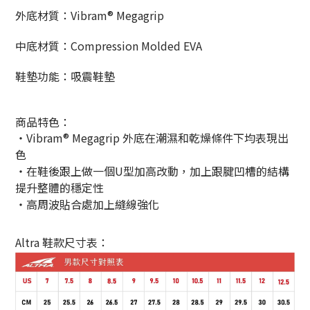
外底材質：Vibram® Megagrip
中底材質：Compression Molded EVA
鞋墊功能：吸震鞋墊
商品特色：
・Vibram® Megagrip 外底在潮濕和乾燥條件下均表現出
色
・在鞋後跟上做一個U型加高改動，加上跟腱凹槽的結構
提升整體的穩定性
・高周波貼合處加上縫線強化
Altra 鞋款尺寸表：