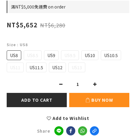
滿NT$5,000免運費 on order
NT$5,652
NT$6,280
Size
: US8
US8
US8.5
US9
US9.5
US10
US10.5
US11
US11.5
US12
US13
ADD TO CART
BUY NOW
Add to Wishlist
Share