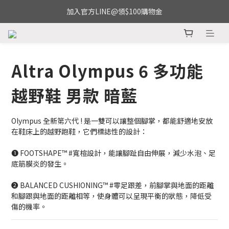
加入官方LINE@領$100購物金
Altra Olympus 6 多功能
越野鞋 男款 暗藍
Olympus 全新第六代 ! 是一雙可以讓整個腳掌，都能舒適地安放
在鞋床上的越野跑鞋，它們標誌性的設計：​
➊ FOOTSHAPE™ #寬楦設計，能讓腳趾自由伸展，減少水泡、足
底筋膜炎的發生。​
➋ BALANCED CUSHIONING™ #零足跟差，前腳掌與地面的距離
和腳跟與地面的距離相等，使身體可以呈現平衡的狀態，降低受
傷的機率。​