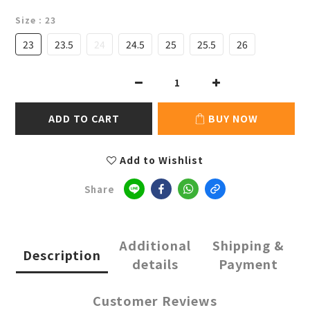
Size
: 23
23
23.5
24
24.5
25
25.5
26
ADD TO CART
BUY NOW
Add to Wishlist
Share
Additional
Shipping &
Description
details
Payment
Customer Reviews