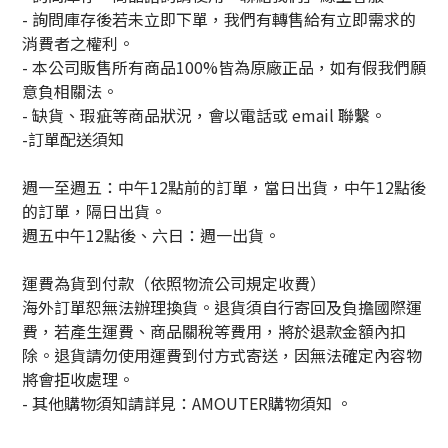
- 詢問庫存後若未立即下單，我們有轉售給有立即需求的
消費者之權利。
- 本公司販售所有商品100%皆為原廠正品，如有假我們願
意負相關法。
- 缺貨、瑕疵等商品狀況，會以電話或 email 聯繫。
-訂單配送須知
週一至週五：中午12點前的訂單，當日出貨，中午12點後
的訂單，隔日出貨。
週五中午12點後、六日：週一出貨。
運費為貨到付款（依照物流公司規定收費）
海外訂單恕無法辦理換貨。退貨須自行寄回及負擔國際運
費，若產生運費、商品關稅等費用，將於退款金額內扣
除。退貨請勿使用運費到付方式寄送，因無法確定內容物
將會拒收處理。
-
其他購物須知請詳見：
AMOUTER
購物須知
。