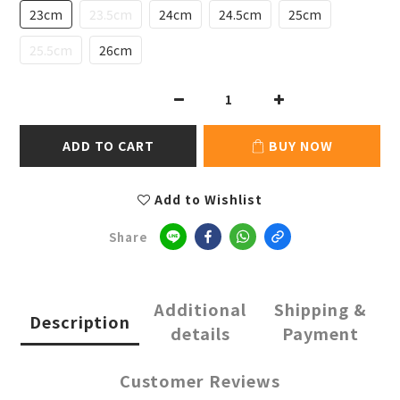
23cm
23.5cm
24cm
24.5cm
25cm
25.5cm
26cm
ADD TO CART
BUY NOW
Add to Wishlist
Share
Additional
Shipping &
Description
details
Payment
Customer Reviews