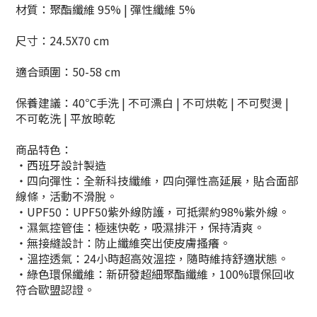
材質：聚酯纖維 95% | 彈性纖維 5%
尺寸：24.5X70 cm
適合頭圍：50-58 cm
保養建議：40℃手洗 | 不可漂白 | 不可烘乾 | 不可熨燙 |
不可乾洗 | 平放晾乾
商品特色：
・西班牙設計製造
・四向彈性：全新科技纖維，四向彈性高延展，貼合面部
線條，活動不滑脫。
・UPF50：UPF50紫外線防護，可抵禦約98%紫外線。
・濕氣控管佳：極速快乾，吸濕排汗，保持清爽。
・無接縫設計：防止纖維突出使皮膚搔癢。
・溫控透氣：24小時超高效溫控，隨時維持舒適狀態。
・綠色環保纖維：新研發超細聚酯纖維，100%環保回收
符合歐盟認證。