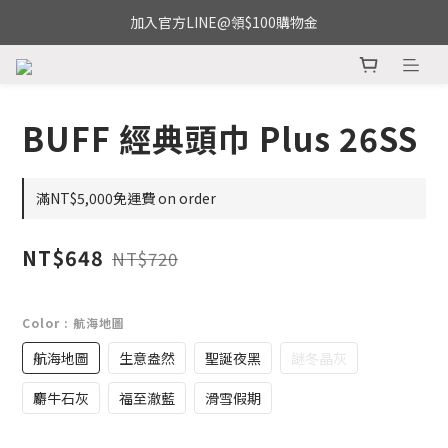
加入官方LINE@領$100購物金
BUFF 經典頭巾 Plus 26SS
滿NT$5,000免運費 on order
NT$648
NT$720
Color
: 航海地圖
航海地圖
生意盎然
聖誕夜黑
謎冬晶灰
麝牛石灰
福至澈藍
滑雪假期