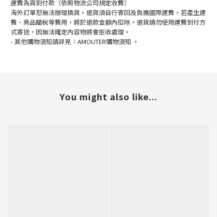
運費為貨到付款（依照物流公司規定收費）
海外訂單恕無法辦理換貨。退貨須自行寄回及負擔國際運費，若產生運
費、商品關稅等費用，將於退款金額內扣除。退貨請勿使用運費到付方
式寄送，因無法確定內容物將會拒收處理。
-
其他購物須知請詳見：
AMOUTER
購物須知
。
You might also like...