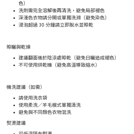
色）
洗劑需完全溶解後再清洗，避免局部褪色
深淺色衣物請分開或單獨洗滌（避免染色）
浸泡超過 30 分鐘請立即脫水並晾乾
晾曬與乾燥
建議翻面後於陰涼處晾乾（避免日曬造成褪色）
不可使用烘乾機（避免高溫導致縮水）
機洗建議（如需）
請使用洗衣袋
使用柔洗／羊毛模式單獨清洗
避免與不同顏色衣物混洗
熨燙建議
可低溫隔布熨燙