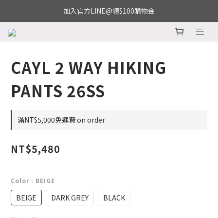
加入官方LINE@領$100購物金
CAYL 2 WAY HIKING
PANTS 26SS
滿NT$5,000免運費 on order
NT$5,480
Color
: BEIGE
BEIGE
DARK GREY
BLACK