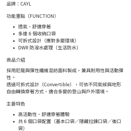
品牌：CAYL
功能重點（FUNCTION）
透氣、舒適穿著
多達 6 個收納口袋
可拆式設計（應對多變環境）
DWR 防潑水處理（生活防水）
商品介紹
採用尼龍與彈性纖維混紡面料製成，兼具耐用性與活動彈
性。
透過可拆式設計（Convertible），可依不同氣候與地形
自由轉換穿著方式，適合多變的登山與戶外環境。
主要特色
高活動性、舒適穿著體驗
共 6 個口袋配置（基本口袋／隱藏拉鍊口袋／後口
袋）