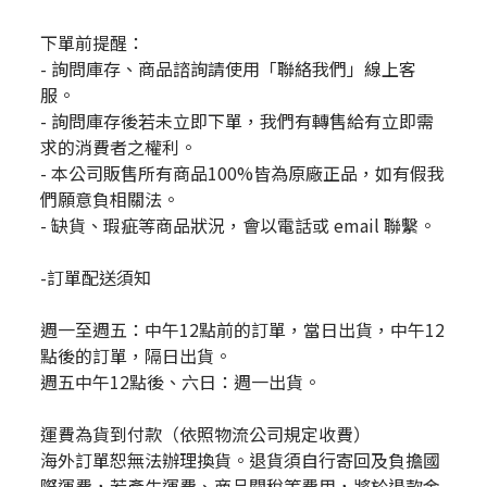
下單前提醒：
- 詢問庫存、商品諮詢請使用「聯絡我們」線上客
服。
- 詢問庫存後若未立即下單，我們有轉售給有立即需
求的消費者之權利。
- 本公司販售所有商品100%皆為原廠正品，如有假我
們願意負相關法。
- 缺貨、瑕疵等商品狀況，會以電話或 email 聯繫。
-訂單配送須知
週一至週五：中午12點前的訂單，當日出貨，中午12
點後的訂單，隔日出貨。
週五中午12點後、六日：週一出貨。
運費為貨到付款（依照物流公司規定收費）
海外訂單恕無法辦理換貨。退貨須自行寄回及負擔國
際運費，若產生運費、商品關稅等費用，將於退款金