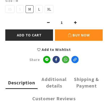
Size
: M
XS
S
M
L
XL
ADD TO CART
BUY NOW
Add to Wishlist
Share
Additional
Shipping &
Description
details
Payment
Customer Reviews