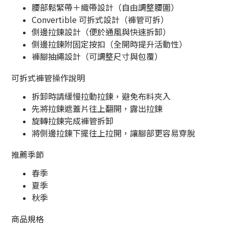
腰部鬆緊帶＋織帶設計（自由調整腰圍）
Convertible 可拆式設計（褲管可拆）
側邊拉鍊設計（便於通風與快速拆卸）
側邊拉鍊附固定按扣（全開時提升活動性）
褲腳抽繩設計（可調整尺寸與包覆）
可拆式褲管操作說明
拆卸時請緩慢拉動拉鍊，避免布料夾入
先將拉鍊遮蓋片往上翻開，露出拉鍊
旋轉拉鍊完成褲管拆卸
將側邊拉鍊下擺往上拉開，讓腳部更容易穿脫
推薦季節
春季
夏季
秋季
商品規格