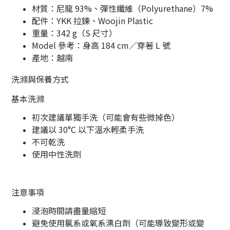
材質：尼龍 93%、彈性纖維（Polyurethane）7%
配件：YKK 拉鍊、Woojin Plastic
重量：342 g（S 尺寸）
Model 參考：身高 184 cm／穿著 L 號
產地：越南
洗滌與保養方式
基本洗滌
初次建議單獨手洗（可能會有些微掉色）
建議以 30°C 以下溫水輕柔手洗
不可乾洗
使用中性洗劑
注意事項
浸泡時間請盡量縮短
避免使用氯系或氧系漂白劑（可能導致變形或變