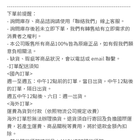
------------------------------------------------------------------
下單前提醒：
- 詢問庫存、商品諮詢請使用「聯絡我們」線上客服。
- 詢問庫存後若未立即下單，我們有轉售給有立即需求的
消費者之權利。
- 本公司販售所有商品100%皆為原廠正品，如有假我們願
意負相關法。
- 缺貨、瑕疵等商品狀況，會以電話或 email 聯繫。
-訂單配送須知
<國內訂單>
週一至週五：中午12點前的訂單，當日出貨，中午12點後
的訂單，隔日出貨。
週五中午12點後、六日：週一出貨。
<海外訂單>
運費為貨到付款（依照物流公司規定收費）
海外訂單恕無法辦理換貨。退貨須自行寄回及負擔國際運
費，若產生運費、商品關稅等費用，將於退款金額內扣
除。