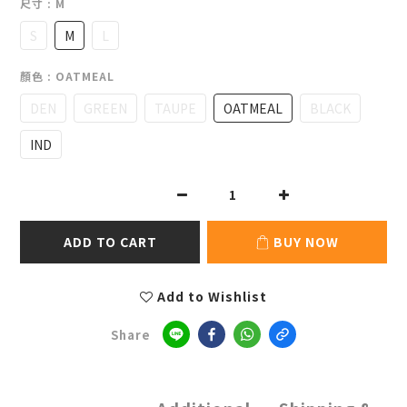
尺寸
: M
S
M
L
顏色
: OATMEAL
DEN
GREEN
TAUPE
OATMEAL
BLACK
IND
ADD TO CART
BUY NOW
Add to Wishlist
Share