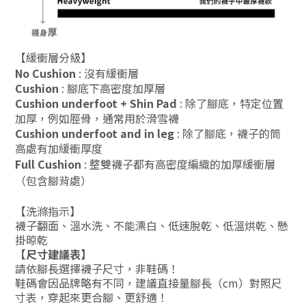
【緩衝層分級】
No Cushion
:
沒有緩衝層
Cushion
:
腳底下高密度加厚層
Cushion underfoot + Shin Pad
:
除了腳底，特定位置
加厚，例如脛骨，通常用於滑雪襪
Cushion underfoot and in leg
:
除了腳底，襪子的筒
高處有加緩衝厚度
Full Cushion
:
整雙襪子都有高密度編織的加厚緩衝層
（包含腳背處）
【
洗滌指示
】
襪子翻面、溫水洗、不能漂白、低速脫乾、低溫烘乾、懸
掛晾乾
【尺寸建議表
】
請依腳長選擇襪子尺寸，非鞋碼！
鞋碼會因品牌略有不同，建議直接量腳長（cm）對照尺
寸表，穿起來更合腳、更舒適！