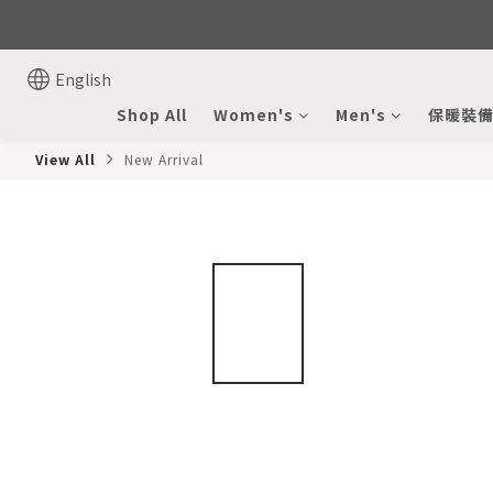
English
Shop All
Women's
Men's
保暖裝
View All
New Arrival