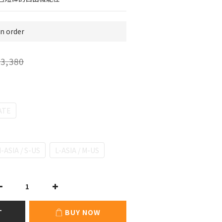
 order
3,380
ATE
S
-ASIA / S-US
L-ASIA / M-US
T
BUY NOW