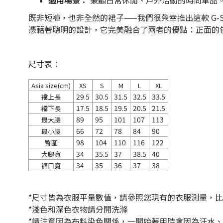
適用場景：
兼顧日常休閒、戶外活動的時尚單品
既非短褲，也非全然的裙子——我們很榮幸推出這款 G-Sk
憑藉著聰明的設計，它完美融合了兩者的優點：正面的
尺寸表：
Asia size(cm)
XS
S
M
L
XL
29.5
30.5
31.5
32.5
33.5
襠上長
17.5
18.5
19.5
20.5
21.5
襠下長
89
95
101
107
113
最大腰
66
72
78
84
90
最小腰
98
104
110
116
122
臀圍
34
35.5
37
38.5
40
大腿寬
34
35
36
37
38
褲口寬
*尺寸皆為衣服平量數值，請參照您現有的衣服測量，
*
淺色和深色衣物請分開洗滌
*
請注意因為布料染色關係，一開始著用時會因為汗水、