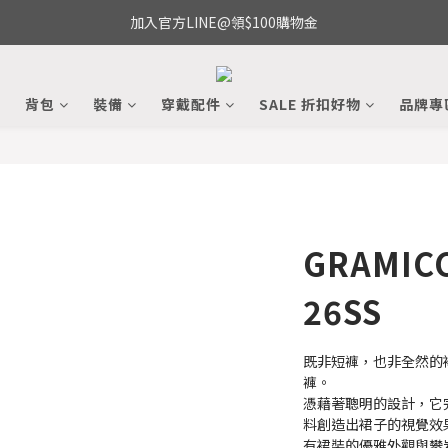
加入官方LINE@領$100購物金
備
背包
裝備
穿戴配件
SALE 折扣好物
品牌專
GRAMICC
26SS
既非短褲，也非全然的裙子
褲。
憑藉著聰明的設計，它
料創造出裙子的視覺效
有裙裝的優雅外觀與攀