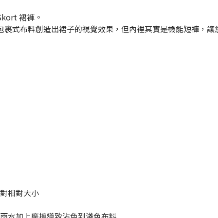
。
ort 裙褲。
包裹式布料創造出裙子的視覺效果，但內裡其實是機能短褲，讓
比對相對大小
雨水加上摩擦導致沾色到淺色布料