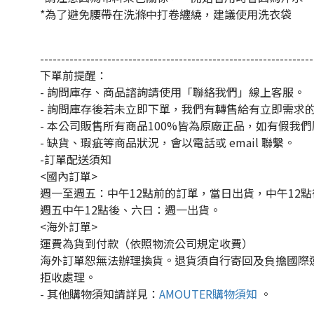
*
為了避免腰帶在洗滌中打卷纏繞，建議使用洗衣袋
-----------------------------------------------------------------
下單前提醒：
- 詢問庫存、商品諮詢請使用「聯絡我們」線上客服。
- 詢問庫存後若未立即下單，我們有轉售給有立即需求
- 本公司販售所有商品100%皆為原廠正品，如有假我
- 缺貨、瑕疵等商品狀況，會以電話或 email 聯繫。
-訂單配送須知
<國內訂單>
週一至週五：中午12點前的訂單，當日出貨，中午12
週五中午12點後、六日：週一出貨。
<海外訂單>
運費為貨到付款（依照物流公司規定收費）
海外訂單恕無法辦理換貨。退貨須自行寄回及負擔國際
拒收處理。
-
其他購物須知請詳見：
AMOUTER
購物須知
。