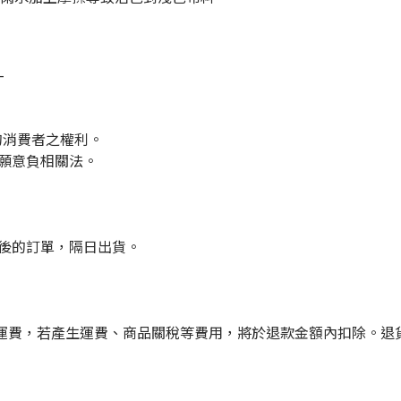
-
的消費者之權利。
們願意負相關法。
點後的訂單，隔日出貨。
運費，若產生運費、商品關稅等費用，將於退款金額內扣除。退