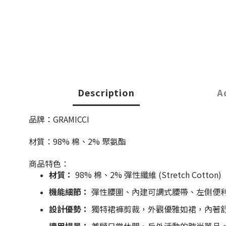
Description
A
品牌：GRAMICCI
材質：98% 棉、2% 聚氨酯
商品特色：
材質：
98% 棉、2% 彈性纖維 (Stretch Cotton)
機能細節：
彈性腰圍、內建可調式腰帶、左側便
設計優勢：
獨特裙褲剪裁，外觀優雅如裙，內著