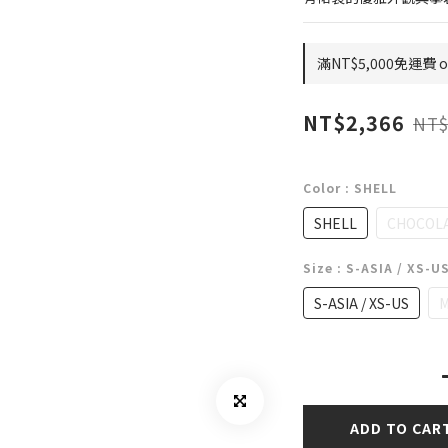
滿NT$5,000免運費 on
NT$2,366
NT$
Color
: SHELL
SHELL
CHOCOL
Size
: S-ASIA / XS-U
S-ASIA / XS-US
M
ADD TO CAR