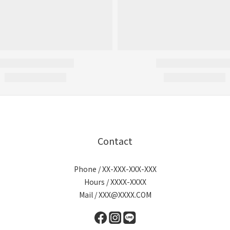
Contact
Phone / XX-XXX-XXX-XXX
Hours / XXXX-XXXX
Mail / XXX@XXXX.COM