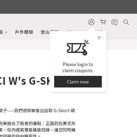
BUY NOW
區
戶外體驗
登山日記
Shopping Guide
Please login to
claim coupons.
I W's G-SKORT
Claim now
——我們很榮幸推出這款 G-Skort 裙
完美融合了兩者的優點：正面的包裹式布
果，但內裡其實是機能短褲，讓您同時擁
岩短褲的自由機能性。