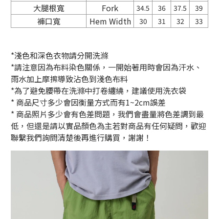
大腿根寬
Fork
34.5
36
37.5
39
褲口寬
Hem Width
30
31
32
33
*淺色和深色衣物請分開洗滌
*請注意因為布料染色關係，一開始著用時會因為汗水、
雨水加上摩擦導致沾色到淺色布料
*為了避免腰帶在洗滌中打卷纏繞，建議使用洗衣袋
* 商品尺寸多少會因衡量方式而有1~2cm誤差
*
商品照片多少會有色差問題，我們會盡量將色差調到最
低，但還是請以實品顏色為主若對商品有任何疑問，歡迎
聯繫我們詢問清楚後再進行購買，謝謝！