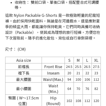
收納性： 雙前口袋、單後口袋，搭配整合式可調腰
帶。
這款 Nylon Packable G-Shorts 是一款極致輕量的尼龍短
褲。由於採用快乾面料，無論是在河邊戲水，還是應對夏
季的傾盆大雨，都能讓你保持乾爽。它們同時具備可收納
設計（Packable），使其成為理想的旅行短褲，方便您在
下次冒險前，隨手扔進化妝包、背包或自行車側袋裡。
尺寸： (CM)
Asia size
S
M
L
XL
前襠長
Front Rise
24.5
25.5
26.5
27.5
襠下長
Inseam
20
21
22
23
最大腰圍
Waist(Max.)
94
100
106
112
Waist
最小腰圍
64
70
76
82
(Min.)
臀圍 (
W
～
17.5cm
Hip
102
108
112
120
位置)
(Round)