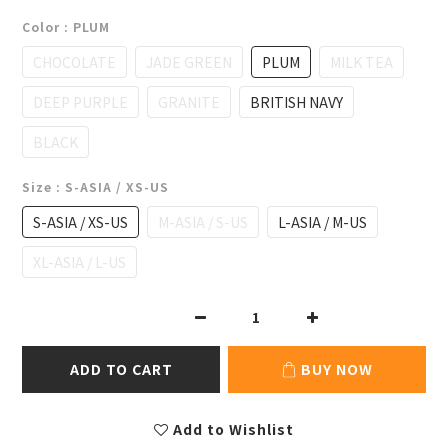
Color
: PLUM
CHOCOLATE
JADE GREEN
PLUM
MILK TEA
DEEP PURPLE
GRANITE
BRITISH NAVY
BLACK
Size
: S-ASIA / XS-US
S-ASIA / XS-US
M-ASIA / S-US
L-ASIA / M-US
XL-ASIA / L-US
ADD TO CART
BUY NOW
Add to Wishlist