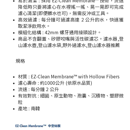
易於清潔 : 採用 EZ-Clean Membrane™ 技術，流速
降低時只要將濾心在水裡搖一搖、晃一晃即可完成
濾心清潔(即便髒水也可)，無需反沖或工具。
高效過濾 : 每分鐘可過濾高達 2 公升的水，快速獲
取潔淨飲用水。
模組化結構 : 42mm 螺牙通用接頭設計。
商品不含翻蓋、矽膠咬嘴與活性碳濾芯。濾水器,登
山濾水壺,登山濾水袋,野外過濾水,登山濾水器推薦
規格
材質 : EZ-Clean Membrane™ with Hollow Fibers
濾心壽命 : 約1000公升 (依原水品質)
流速 : 每分鐘 2 公升
有效對抗 : 細菌、原生動物、孢囊、沉積物、塑膠微
粒
產地 : 南韓