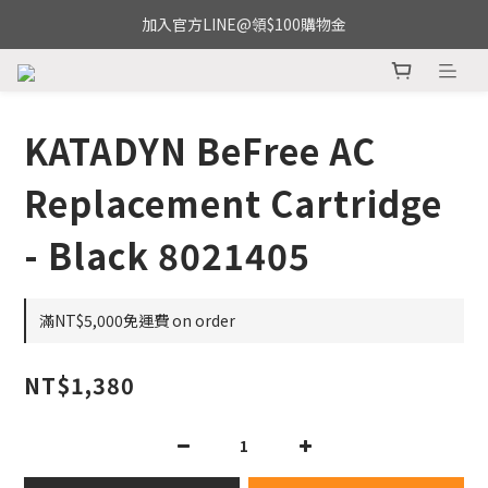
加入官方LINE@領$100購物金
KATADYN BeFree AC
Replacement Cartridge
- Black 8021405
滿NT$5,000免運費 on order
NT$1,380