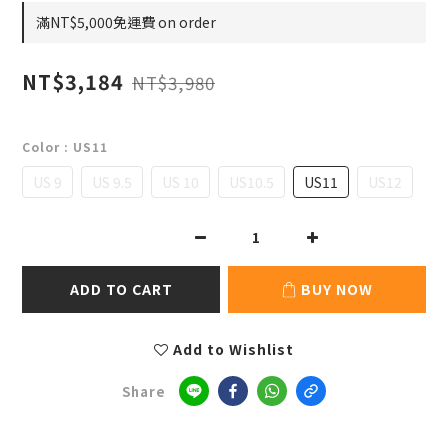
滿NT$5,000免運費 on order
NT$3,184
NT$3,980
Color
: US11
US 9
US 9.5
US 10
US10.5
US11
US12
ADD TO CART
BUY NOW
Add to Wishlist
Share