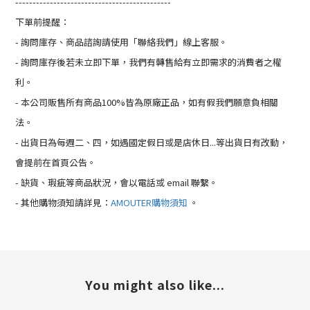
---------------------------------------------
下單前提醒：
- 詢問庫存、商品諮詢請使用「聯絡我們」線上客服。
- 詢問庫存後若未立即下單，我們有轉售給有立即需求的消費者之權
利。
- 本公司販售所有商品100%皆為原廠正品，如有假我們願意負相關
法。
- 出貨日為每週二、四，如遇國定假日或是店休日...等出貨日有改動，
會提前在首頁公告。
- 缺貨、瑕疵等商品狀況，會以電話或 email 聯繫。
- 其他購物須知請詳見：
AMOUTER購物須知
。
You might also like...