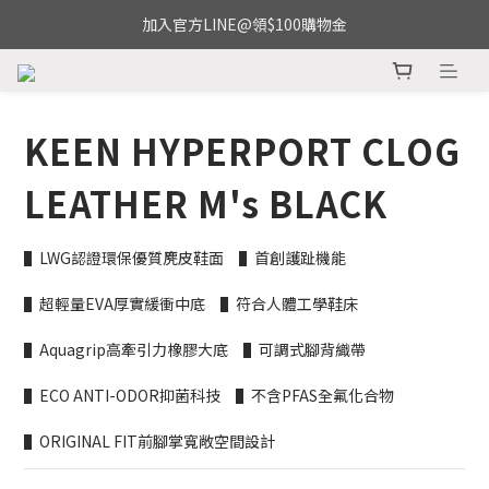
加入官方LINE@領$100購物金
KEEN HYPERPORT CLOG
LEATHER M's BLACK
▌LWG認證環保優質麂皮鞋面　▌首創護趾機能
▌超輕量EVA厚實緩衝中底　▌符合人體工學鞋床
▌Aquagrip高牽引力橡膠大底　▌可調式腳背織帶
▌ECO ANTI-ODOR抑菌科技　▌不含PFAS全氟化合物
▌ORIGINAL FIT前腳掌寬敞空間設計