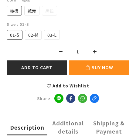
橄欖
藏青
黑色
Size
: 01-S
01-S
02-M
03-L
ADD TO CART
BUY NOW
Add to Wishlist
Share
Additional
Shipping &
Description
details
Payment