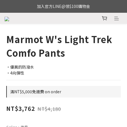
加入官方LINE@領$100購物金
Marmot W's Light Trek
Comfo Pants
・優異的防潑水
・4向彈性
滿NT$5,000免運費 on order
NT$3,762
NT$4,180
Color
: 橄欖