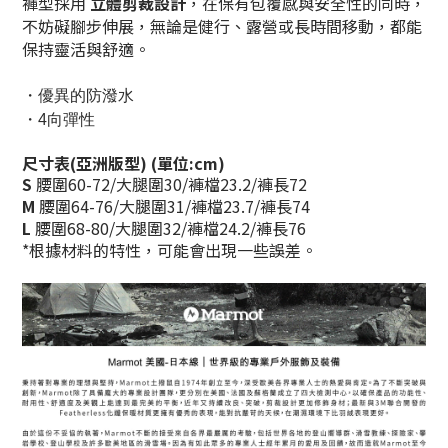
褲型採用
立體剪裁設計
，在保有包覆感與安全性的同時，
不妨礙腳步伸展，無論是健行、露營或長時間移動，都能
保持靈活與舒適。
・優異的防潑水
・4向彈性
尺寸表(亞洲版型) (單位:cm)
S
腰圍60-72/大腿圍30/褲檔23.2/褲長72
M
腰圍64-76/大腿圍31/褲檔23.7/褲長74
L
腰圍68-80/大腿圍32/褲檔24.2/褲長76
*根據材料的特性，可能會出現一些誤差。