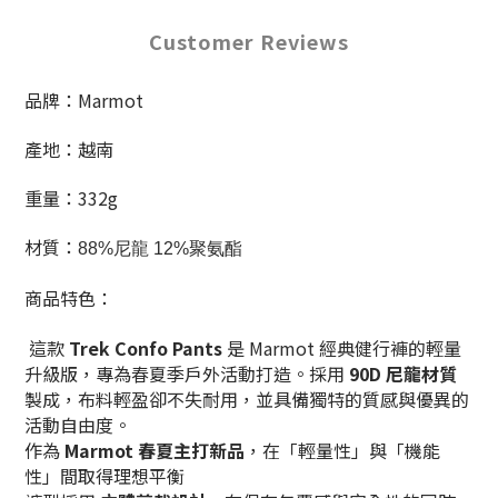
Customer Reviews
品牌：Marmot
產地：越南
重量：332g
材質：
88%尼龍 12%聚氨酯
商品特色：
這款
Trek Confo Pants
是 Marmot 經典健行褲的輕量
升級版，專為春夏季戶外活動打造。採用
90D 尼龍材質
製成，布料輕盈卻不失耐用，並具備獨特的質感與優異的
活動自由度。
作為
Marmot 春夏主打新品
，在「輕量性」與「機能
性」間取得理想平衡