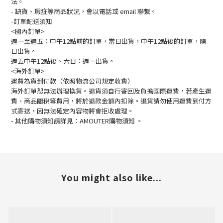
法。
- 缺貨、瑕疵等商品狀況，會以電話或 email 聯繫。
-訂單配送須知
<國內訂單>
週一至週五：中午12點前的訂單，當日出貨，中午12點後的訂單，隔
日出貨。
週五中午12點後、六日：週一出貨。
<海外訂單>
運費為貨到付款（依照物流公司規定收費）
海外訂單恕無法辦理換貨。退貨須自行寄回及負擔國際運費，若產生運
費、商品關稅等費用，將於退款金額內扣除。退貨請勿使用運費到付方
式寄送，因無法確定內容物將會拒收處理。
-
其他購物須知請詳見：
AMOUTER
購物須知
。
You might also like...