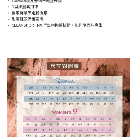
• 100%環境友善網布鞋墊表面
• D型綁腿套扣環
• 後跟飾帶固定腳後跟
• 耐磨鞋頭保護區塊
• CLEANSPORT NXT™生物抑菌技術，能抑制異味產生