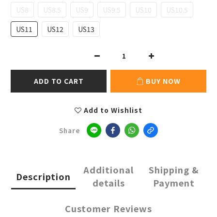
US8
US8.5
US9
US9.5
US10
US10.5
US11
US12
US13
ADD TO CART
BUY NOW
Add to Wishlist
Share
Additional
Shipping &
Description
details
Payment
Customer Reviews