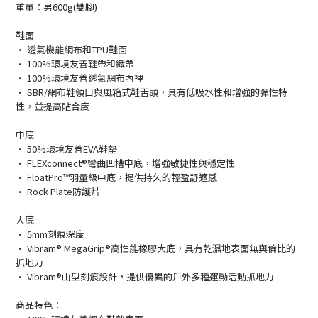
重量：男600g(雙腳)
鞋面
• 透氣機能網布和TPU鞋面
• 100%環境友善鞋帶和織帶
• 100%
環境友善透氣網布內裡
• SBR/
網布鞋領口與風箱式鞋舌頭，具有低吸水性和增強的彈性特
性，並提高貼合度
中底
• 50%環境友善EVA鞋墊
• FLEXconnect®彎曲凹槽中底，增強敏捷性與穩定性
• FloatPro™
羽量級中底，提供持久的輕盈舒適感
• Rock Plate
防護片
大底
• 5mm刻痕深度
• Vibram® MegaGrip®高性能橡膠大底，具有乾濕地表面無與倫比的
抓地力
• Vibram®
山型刻痕設計，提供優異的戶外多種運動活動抓地力
商品特色：