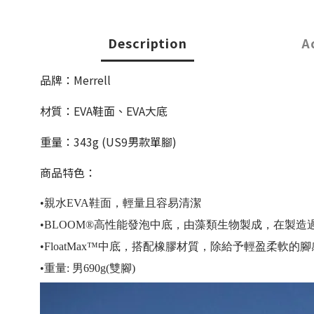
Description
A
品牌：Merrell
材質：
EVA鞋面、EVA大底
重量：343
g (US9男款單腳)
商品特色：
•親水EVA鞋面，輕量且容易清潔
•BLOOM®高性能發泡中底，由藻類生物製成，在製
•FloatMax™中底，搭配橡膠材質，除給予輕盈柔軟
•重量: 男690g(雙腳)