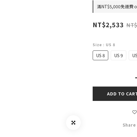
滿NT$5,000免運費 on
NT$2,533
NT$
Size
: US 8
US 8
US 9
US
ADD TO CAR
Share