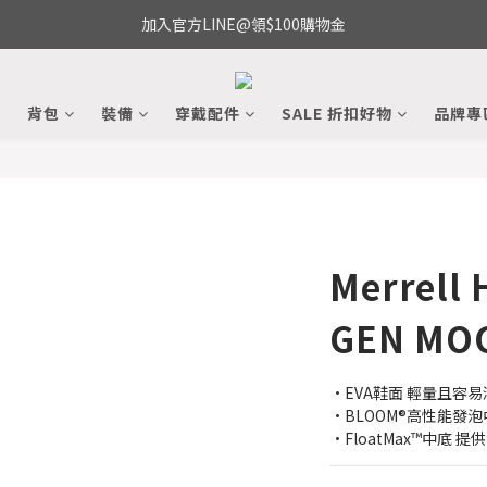
加入官方LINE@領$100購物金
備
背包
裝備
穿戴配件
SALE 折扣好物
品牌專
Merrell
GEN MOC
•EVA鞋面 輕量且容易
•BLOOM®高性能發泡
•FloatMax™中底 