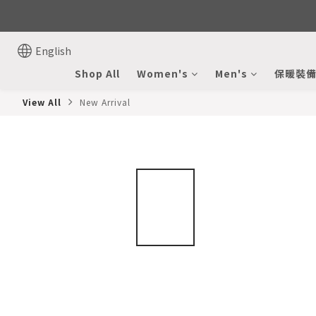
English
Shop All
Women's
Men's
保暖裝
View All
New Arrival