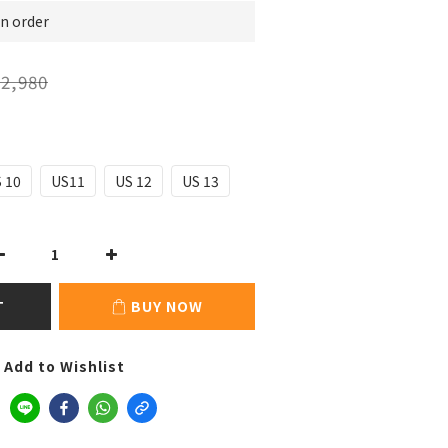
 order
2,980
 10
US11
US 12
US 13
T
BUY NOW
Add to Wishlist