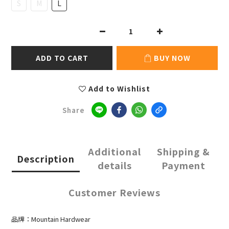
S
M
L
ADD TO CART
BUY NOW
Add to Wishlist
Share
Additional
Shipping &
Description
details
Payment
Customer Reviews
品牌：Mountain Hardwear