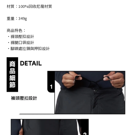
材質：100%回收尼龍材質
重量：349g
商品特色：
・褲頭壓扣設計
・褲腿口袋設計
・腳踝處拉鍊與押扣設計