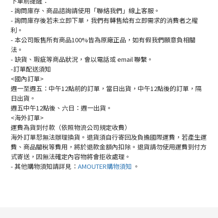
下單前提醒：
- 詢問庫存、商品諮詢請使用「聯絡我們」線上客服。
- 詢問庫存後若未立即下單，我們有轉售給有立即需求的消費者之權
利。
- 本公司販售所有商品100%皆為原廠正品，如有假我們願意負相關
法。
- 缺貨、瑕疵等商品狀況，會以電話或 email 聯繫。
-訂單配送須知
<國內訂單>
週一至週五：中午12點前的訂單，當日出貨，中午12點後的訂單，隔
日出貨。
週五中午12點後、六日：週一出貨。
<海外訂單>
運費為貨到付款（依照物流公司規定收費）
海外訂單恕無法辦理換貨。退貨須自行寄回及負擔國際運費，若產生運
費、商品關稅等費用，將於退款金額內扣除。退貨請勿使用運費到付方
式寄送，因無法確定內容物將會拒收處理。
-
其他購物須知請詳見：
AMOUTER
購物須知
。