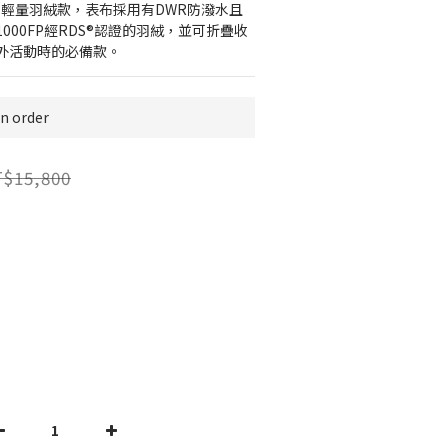
wear超輕量羽絨款，表布採用有DWR防潑水且
000FP經RDS®認證的羽絨，並可折疊收
外活動時的必備款。
 order
$15,800