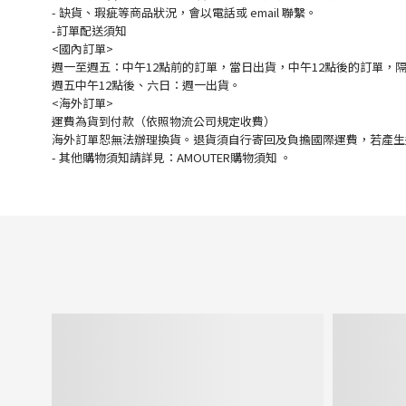
- 缺貨、瑕疵等商品狀況，會以電話或 email 聯繫。
-訂單配送須知
<國內訂單>
週一至週五：中午12點前的訂單，當日出貨，中午12點後的訂單，
週五中午12點後、六日：週一出貨。
<海外訂單>
運費為貨到付款（依照物流公司規定收費）
海外訂單恕無法辦理換貨。退貨須自行寄回及負擔國際運費，若產生
-
其他購物須知請詳見：
AMOUTER
購物須知
。