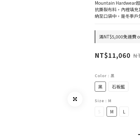
Mountain Hard
抗撕裂布料，內裡填充1
納至口袋中，是冬季戶
滿NT$5,000免運費 on
NT$11,060
NT
Color
: 黑
黑
石板藍
Size
: M
S
M
L