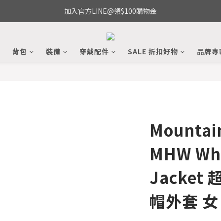
加入官方LINE@領$100購物金
備
背包
裝備
穿戴配件
SALE 折扣好物
品牌專
Mountai
MHW Whi
Jacke
帽外套 女