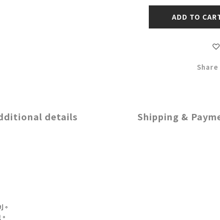
ADD TO CAR
Share
dditional details
Shipping & Paym
利。
法。