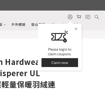
BUY NOW
區
戶外體驗
登山日記
Shopping Guide
Please login to
claim coupons.
n Hardwear
Claim now
sperer UL
t 超輕量保暖羽絨連