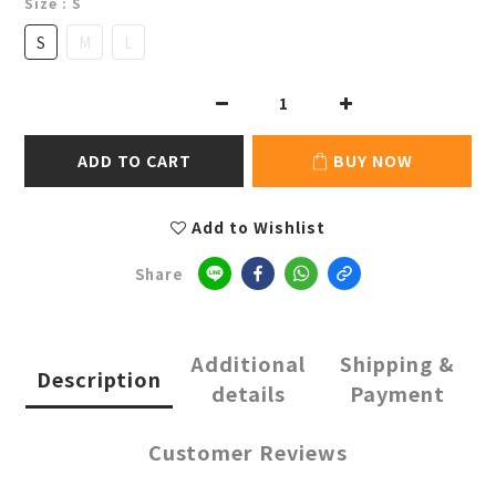
Size
: S
S
M
L
ADD TO CART
BUY NOW
Add to Wishlist
Share
Additional
Shipping &
Description
details
Payment
Customer Reviews