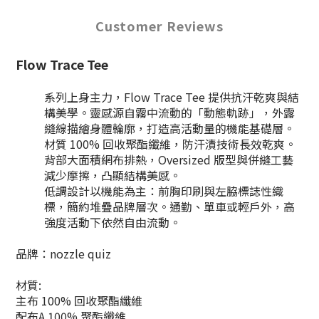
Customer Reviews
Flow Trace Tee
系列上身主力，Flow Trace Tee 提供抗汗乾爽與結
構美學。靈感源自霧中流動的「動態軌跡」，外露
縫線描繪身體輪廓，打造高活動量的機能基礎層。
材質 100% 回收聚酯纖維，防汗漬技術長效乾爽。
背部大面積網布排熱，Oversized 版型與併縫工藝
減少摩擦，凸顯結構美感。
低調設計以機能為主：前胸印刷與左脇標誌性織
標，簡約堆疊品牌層次。通勤、單車或輕戶外，高
強度活動下依然自由流動。
品牌：nozzle quiz
材質:
主布 100% 回收聚酯纖維
配布A 100% 聚酯纖維