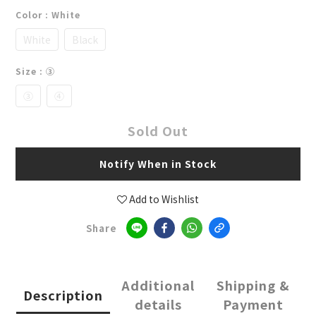
Color
: White
White
Black
Size
: ③
③
④
Sold Out
Notify When in Stock
Add to Wishlist
Share
Additional
Shipping &
Description
details
Payment