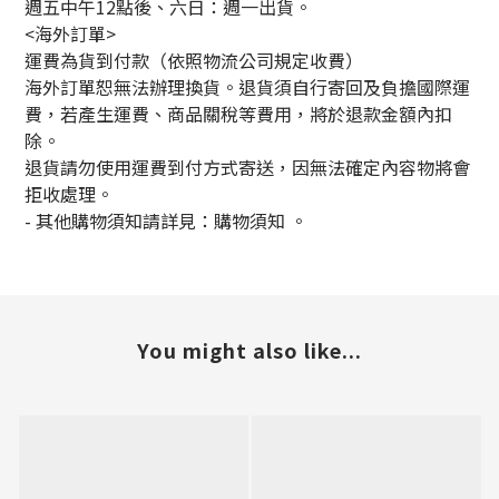
週五中午12點後、六日：週一出貨。
<海外訂單>
運費為貨到付款（依照物流公司規定收費）
海外訂單恕無法辦理換貨。退貨須自行寄回及負擔國際運
費，若產生運費、商品關稅等費用，將於退款金額內扣
除。
退貨請勿使用運費到付方式寄送，因無法確定內容物將會
拒收處理。
-
其他購物須知請詳見：購物須知
。
You might also like...