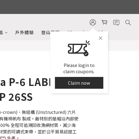
BUY NOW
區
戶外體驗
登山日記
Shopping Guide
Please login to
claim coupons.
a P-6 LABEL
Claim now
P 26SS
rown)、無結構 (Unstructured) 六片
 有機棉帆布 製成。最特別的是帽沿內部使
us® 100% 全程可追溯回收漁網材質，減少海
材質的可調式束帶，並於公平貿易認證工
ied™) 生產。