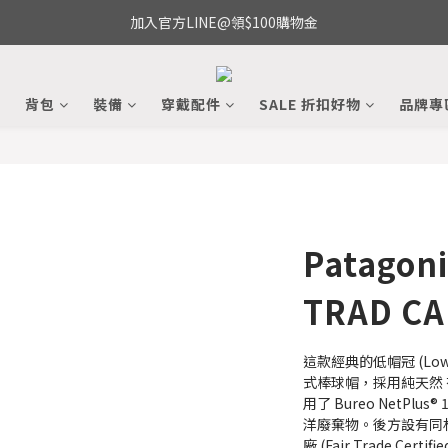
加入官方LINE@領$100購物金
備
背包
裝備
穿戴配件
SALE 折扣好物
品牌專
Patagoni
TRAD CA
這款經典的低帽冠 (Low-c
式棒球帽，採用純天然
用了 Bureo NetPl
洋廢棄物。後方設有同
廠 (Fair Trade Certif