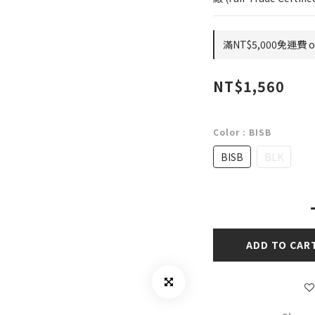
滿NT$5,000免運費 on
NT$1,560
Color
: BISB
BISB
BLK
ADD TO CAR