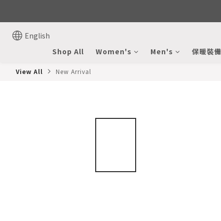
English
Shop All
Women's
Men's
保暖裝
View All
New Arrival