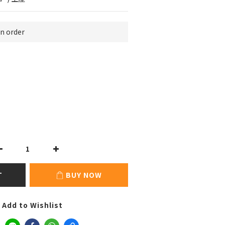
 order
T
BUY NOW
Add to Wishlist