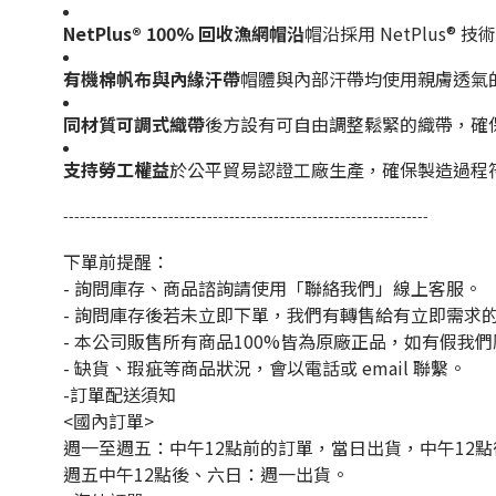
NetPlus® 100% 回收漁網帽沿
帽沿採用 NetPlus
有機棉帆布與內緣汗帶
帽體與內部汗帶均使用親膚透氣
同材質可調式織帶
後方設有可自由調整鬆緊的織帶，確
支持勞工權益
於公平貿易認證工廠生產，確保製造過程
------------------------------------------------------------------
下單前提醒：
- 詢問庫存、商品諮詢請使用「聯絡我們」線上客服。
- 詢問庫存後若未立即下單，我們有轉售給有立即需求
- 本公司販售所有商品100%皆為原廠正品，如有假我
- 缺貨、瑕疵等商品狀況，會以電話或 email 聯繫。
-訂單配送須知
<國內訂單>
週一至週五：中午12點前的訂單，當日出貨，中午12
週五中午12點後、六日：週一出貨。