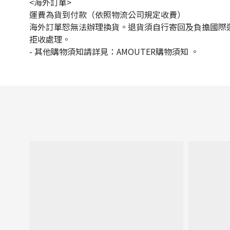
<海外訂單>
運費為貨到付款（依照物流公司規定收費）
海外訂單恕無法辦理換貨。退貨須自行寄回及負擔國際
拒收處理。
-
其他購物須知請詳見：
AMOUTER
購物須知
。