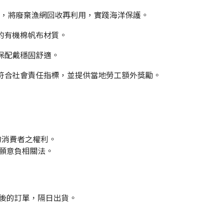
® 技術，將廢棄漁網回收再利用，實踐海洋保護。
的有機棉帆布材質。
保配戴穩固舒適。
符合社會責任指標，並提供當地勞工額外獎勵。
的消費者之權利。
們願意負相關法。
點後的訂單，隔日出貨。