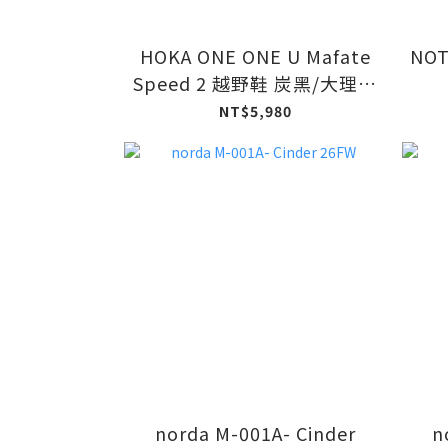
HOKA ONE ONE U Mafate
NOT
Speed 2 越野鞋 炭黑/大理石
白
NT$5,980
norda M-001A- Cinder
n