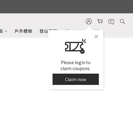
區
戶外體驗
登山日記
Shopping Guide
Please login to
claim coupons.
Claim now