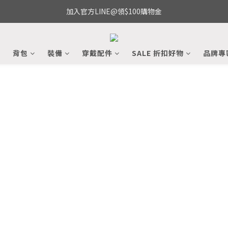
加入官方LINE@領$100購物金
備
背包
裝備
穿戴配件
SALE 折扣好物
品牌專