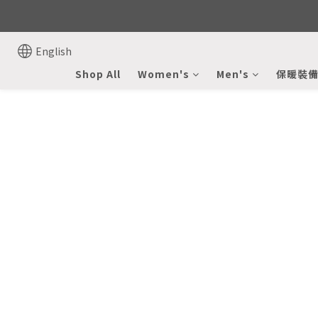
English
Shop All
Women's
Men's
保暖裝