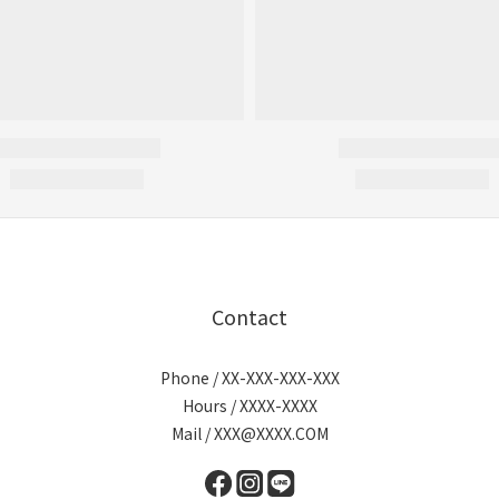
Contact
Phone / XX-XXX-XXX-XXX
Hours / XXXX-XXXX
Mail / XXX@XXXX.COM