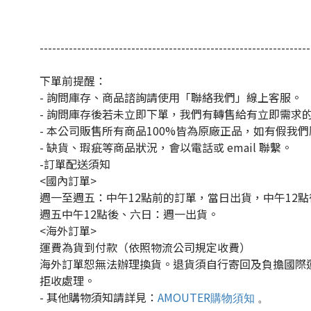
-----------------------------------------------------------------
下單前提醒：
- 詢問庫存、商品諮詢請使用「聯絡我們」線上客服。
- 詢問庫存後若未立即下單，我們有轉售給有立即需求
- 本公司販售所有商品100%皆為原廠正品，如有假我
- 缺貨、瑕疵等商品狀況，會以電話或 email 聯繫。
-訂單配送須知
<國內訂單>
週一至週五：中午12點前的訂單，當日出貨，中午12
週五中午12點後、六日：週一出貨。
<海外訂單>
運費為貨到付款（依照物流公司規定收費）
海外訂單恕無法辦理換貨。退貨須自行寄回及負擔國際
拒收處理。
- 其他購物須知請詳見：
AMOUTER
購物須知
。