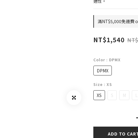
適性。
滿NT$5,000免運費 on
NT$1,540
NT$
Color
: DPMX
DPMX
Size
: XS
XS
S
M
L
ADD TO CAR