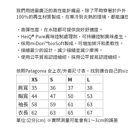
我們用途最廣泛的高性能針織品，除了平時穿著於戶外、運動野
100％的再生材質製成，在寒冷到炎熱的環境，都能讓您感到舒適
・高彈性度，在水陸都可提供良好舒適度。
・HeiQ® Pure異味控制處理劑，可持續控制異味產生。
・
採用
miDori™bioSoft
製成，可增加排汗和柔軟性
。
・接縫最少的設計，減少接縫並減少摩擦。
・使用公平貿易認證縫紉，採用公平貿易認證縫紉。
依照Patagonia 女上衣/外套尺寸表，找到適合自己的si
XS
S
M
L
肩寬
35
36
37
38
胸寬
44
47
50
53
袖長
58
59
61
63
衣長
62
63
65
67
單位
:
公分
(cm) ※
實際測量可能會有
1
～
3cm
的誤差