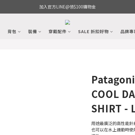
加入官方LINE@領$100購物金
備
背包
裝備
穿戴配件
SALE 折扣好物
品牌專
Patagoni
COOL DA
SHIRT -
用途最廣泛的高性能針
也可以在水上運動時使