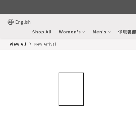
English
Shop All
Women's
Men's
保暖裝
View All
New Arrival