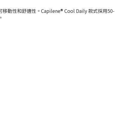
Capilene® Cool Daily 款式採用50-
。