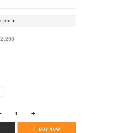
 order
2,200
T
BUY NOW