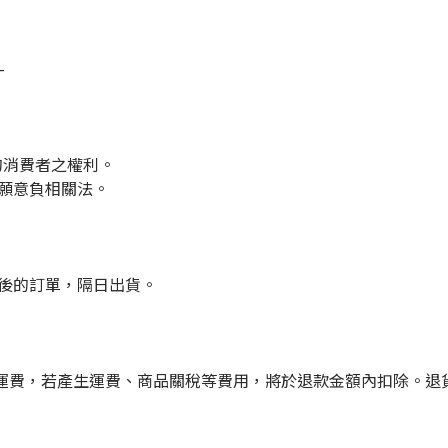
-
的消費者之權利。
們願意負相關法。
點後的訂單，隔日出貨。
運費，若產生運費、商品關稅等費用，將於退款金額內扣除。退