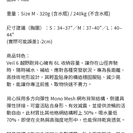
重量：Size M - 320g (
含水瓶)
/ 240kg (
不含水瓶)
尺寸建議（胸圍）：
S
：
34–37"
／
M
：
37–40"
／
L
：
40–
44"
(實際可能誤差1-2cm)
商品特色：
Veil 6 越野跑背心擁有 6L 收納容量，讓你在山徑奔馳
時，隨時補水、補給、應對各種突發狀況。專為長距離、
高技術地形設計，其輕盈貼身的構造穩固服貼、減少晃
動，能讓你專注前進，取物快速不費力。
背心採用多方向彈性 Mono Mesh 網布背架結構，側邊具
彈性拼接，可靈活貼合身形、有效減震，並提供流暢的活
動自由。此材質比其他格網結構輕上 50%，吸水量低
70%，即使在炎熱與高強度地形中，也能保持乾爽透氣。