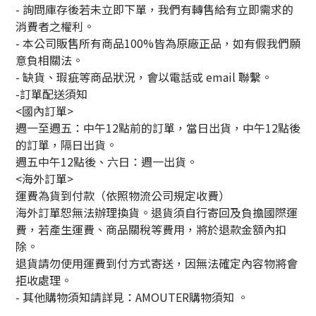
- 詢問庫存後若未立即下單，我們有轉售給有立即需求的
消費者之權利。
- 本公司販售所有商品100%皆為原廠正品，如有假我們願
意負相關法。
- 缺貨、瑕疵等商品狀況，會以電話或 email 聯繫。
-訂單配送須知
<國內訂單>
週一至週五：中午12點前的訂單，當日出貨，中午12點後
的訂單，隔日出貨。
週五中午12點後、六日：週一出貨。
<海外訂單>
運費為貨到付款（依照物流公司規定收費）
海外訂單恕無法辦理換貨。退貨須自行寄回及負擔國際運
費，若產生運費、商品關稅等費用，將於退款金額內扣
除。
退貨請勿使用運費到付方式寄送，因無法確定內容物將會
拒收處理。
-
其他購物須知請詳見：
AMOUTER
購物須知
。