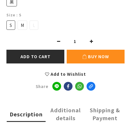
黑
Size
: S
S
M
L
ADD TO CART
BUY NOW
Add to Wishlist
Share
Additional
Shipping &
Description
details
Payment