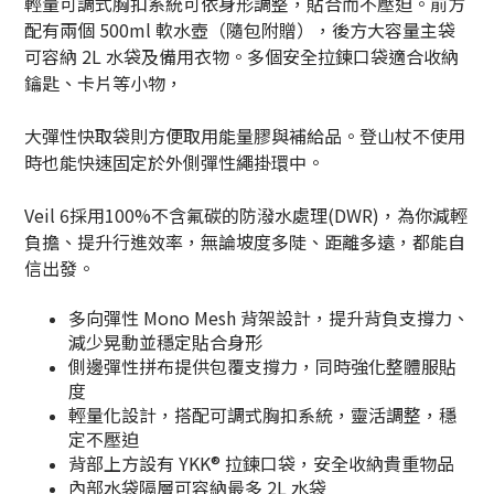
輕量可調式胸扣系統可依身形調整，貼合而不壓迫。前方
配有兩個 500ml 軟水壺（隨包附贈），後方大容量主袋
可容納 2L 水袋及備用衣物。多個安全拉鍊口袋適合收納
鑰匙、卡片等小物，
大彈性快取袋則方便取用能量膠與補給品。登山杖不使用
時也能快速固定於外側彈性繩掛環中。
Veil 6
採用
100%
不含氟碳的防潑水處理
(DWR)
，為你減輕
負擔、提升行進效率，無論坡度多陡、距離多遠，都能自
信出發。
多向彈性 Mono Mesh 背架設計，提升背負支撐力、
減少晃動並穩定貼合身形
側邊彈性拼布提供包覆支撐力，同時強化整體服貼
度
輕量化設計，搭配可調式胸扣系統，靈活調整，穩
定不壓迫
背部上方設有 YKK® 拉鍊口袋，安全收納貴重物品
內部水袋隔層可容納最多 2L 水袋