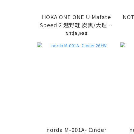
HOKA ONE ONE U Mafate
NOT
Speed 2 越野鞋 炭黑/大理石
白
NT$5,980
norda M-001A- Cinder
n