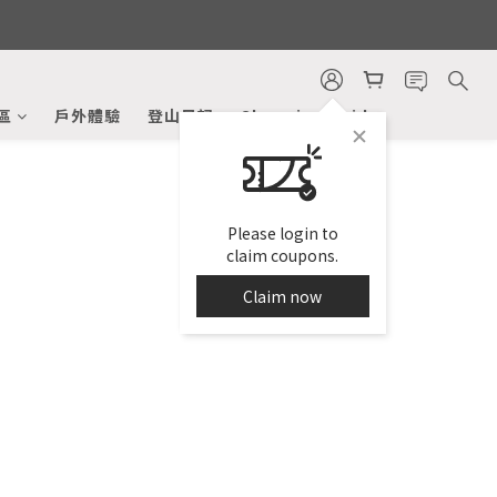
區
戶外體驗
登山日記
Shopping Guide
Please login to
claim coupons.
Claim now