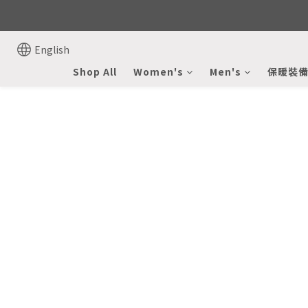
English
Shop All
Women's
Men's
保暖裝