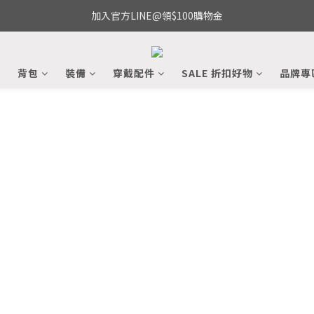
加入官方LINE@領$100購物金
備
背包
裝備
穿戴配件
SALE 折扣好物
品牌專