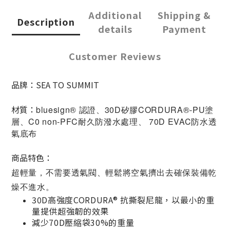
Additional
Shipping &
Description
details
Payment
Customer Reviews
品牌：SEA TO SUMMIT
材質：
bluesign® 認證、30D矽膠CORDURA®-PU塗
層、C0 non-PFC耐久防潑水處理、 70D EVAC防水透
氣底布
商品特色：
超輕量，不需要透氣閥、輕鬆將空氣擠出去確保裝備乾
燥不進水。
30D高強度CORDURA® 抗撕裂尼龍，以最小的重
量提供超強韌的效果
減少70D壓縮袋30%的重量