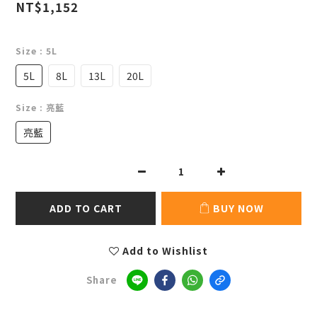
NT$1,152
Size
: 5L
5L
8L
13L
20L
Size
: 亮藍
亮藍
ADD TO CART
BUY NOW
Add to Wishlist
Share