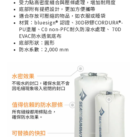
受力點高密度縫合與壓條處理，增加耐用度
底部附有提把設計，更加方便攜帶
適合存放可壓縮的物品，如衣服或睡袋
材質：bluesign® 認證、30D矽膠CORDURA®-
PU塗層、C0 non-PFC耐久防潑水處理、 70D
EVAC防水透氣底布
底部形狀：圓形
防水系數：2,000 mm