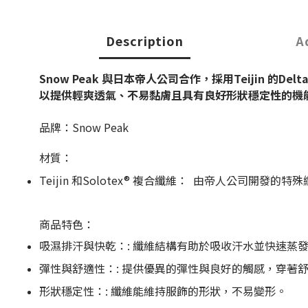
Description
A
Snow Peak
與日本帝人公司合作，採用
Teijin
的
Delt
以提供輕爽透氣、不易黏膚且具有良好形狀穩定性的機
品牌：Snow Peak
材質：
Teijin 和Solotex® 複合纖維：
由帝人公司開發的特殊纖維，
商品特色：
吸濕排汗與快乾：:
纖維結構有助於吸收汗水並快速蒸
彈性與舒適性：:
提供優異的彈性與良好的觸感，穿著
形狀穩定性：:
纖維能維持服飾的形狀，不易變形。