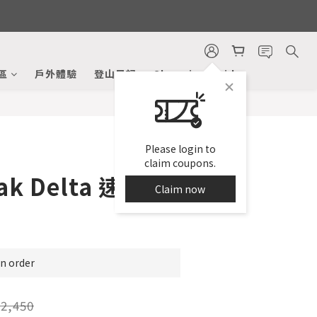
BUY NOW
區
戶外體驗
登山日記
Shopping Guide
Please login to
claim coupons.
ak Delta 速乾長
Claim now
 order
2,450