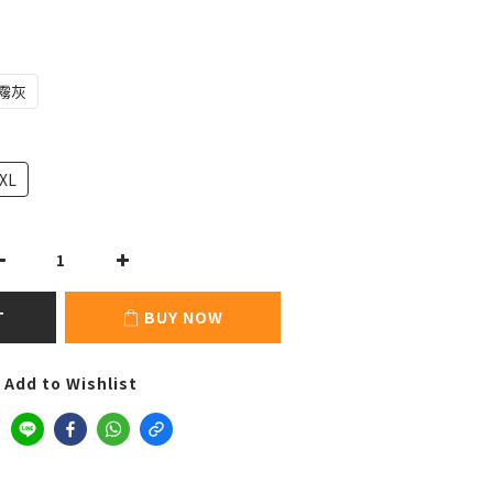
霧灰
XL
T
BUY NOW
Add to Wishlist