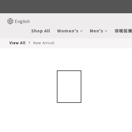
English
Shop All
Women's
Men's
保暖裝
View All
New Arrival