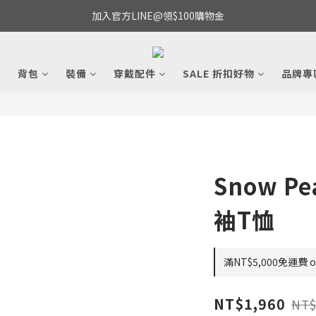
加入官方LINE@領$100購物金
備
背包
裝備
穿戴配件
SALE 折扣好物
品牌專
Snow Pe
袖T恤
滿NT$5,000免運費 on
NT$1,960
NT$