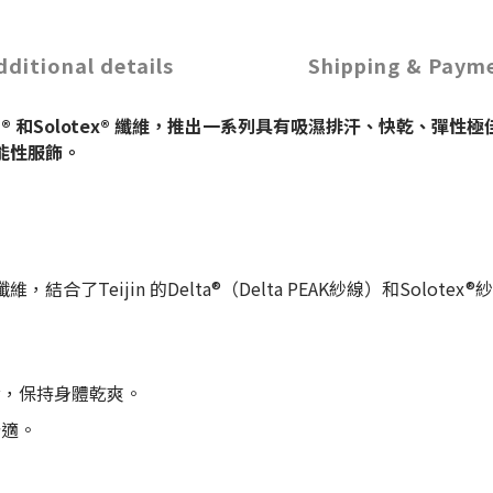
dditional details
Shipping & Paym
a®
和
Solotex®
纖維，推出一系列具有吸濕排汗、快乾、彈性極
能性服飾。
結合了Teijin 的Delta®（Delta PEAK紗線）和Solo
發，保持身體乾爽。
舒適。