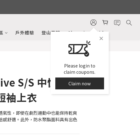
BUY NOW
區
戶外體驗
登山日記
Shopping Guide
Please login to
claim coupons.
Hive S/S 中性款
Claim now
短袖上衣
透氣性，即使在劇烈運動中也能保持乾爽
倍感舒適。此外，防水聚酯面料具有出色