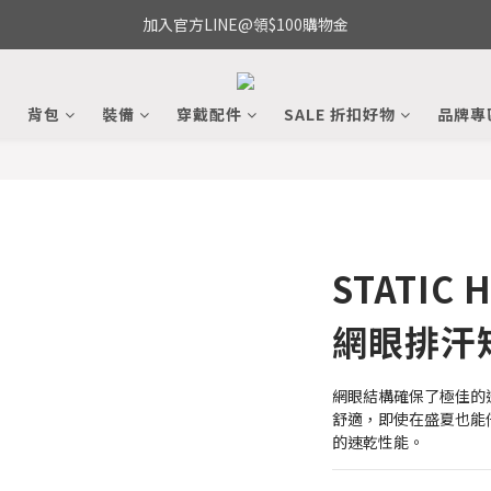
加入官方LINE@領$100購物金
備
背包
裝備
穿戴配件
SALE 折扣好物
品牌專
STATIC 
網眼排汗
網眼結構確保了極佳的
舒適，即使在盛夏也能
的速乾性能。