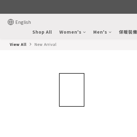
English
Shop All
Women's
Men's
保暖裝
View All
New Arrival