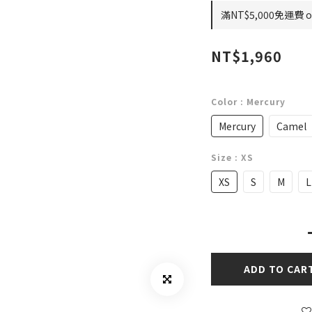
滿NT$5,000免運費 on
NT$1,960
Color
: Mercury
Mercury
Camel
Size
: XS
XS
S
M
L
ADD TO CAR