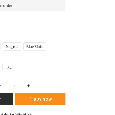
 order
Magma
Blue Slate
XL
T
BUY NOW
Add to Wishlist