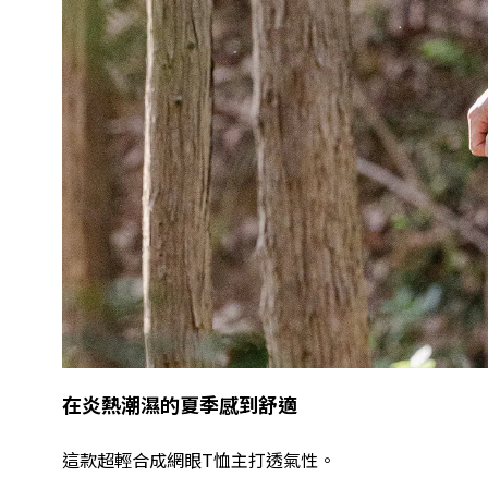
在炎熱潮濕的夏季感到舒適
這款超輕合成網眼
T恤
主打透氣性。