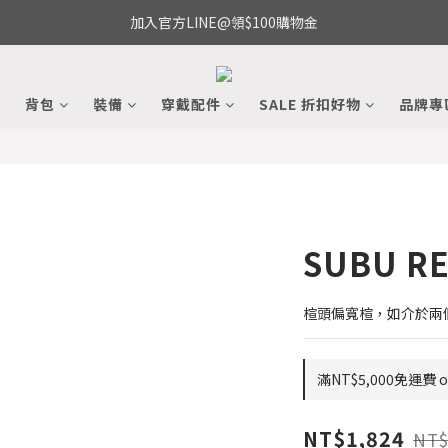
加入官方LINE@領$100購物金
備
背包
裝備
穿戴配件
SALE 折扣好物
品牌專
SUBU RE
楦頭偏寬楦，如介於兩
滿NT$5,000免運費 on
NT$1,824
NT$