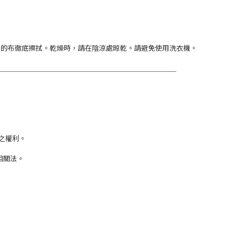
水的布徹底擦拭。乾燥時，請在陰涼處晾乾。請避免使用洗衣機。
＿＿＿＿＿＿＿＿＿＿＿＿＿＿＿＿＿＿＿＿＿＿＿＿＿＿
之權利。
相關法。