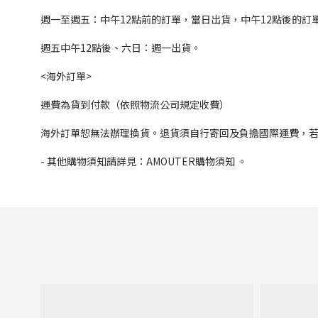
週一至週五：中午12點前的訂單，當日出貨，中午12點後的訂
週五中午12點後、六日：週一出貨。
<海外訂單>
運費為貨到付款（依照物流公司規定收費）
海外訂單恕無法辦理換貨。退貨須自行寄回及負擔國際運費，
- 其他購物須知請詳見：AMOUTER購物須知 。