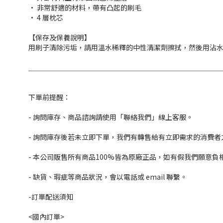
• 非常舒適的材料，帶有凸起的刷毛
• 4 層枕芯
【保存及保養說明】
用刷子清除污垢，請用溫水稀釋的中性清潔劑擦拭，然後用沾
＿＿＿＿＿＿＿＿＿＿＿＿＿＿＿＿＿＿＿＿＿＿＿＿＿＿＿
下單前提醒：
- 詢問庫存、商品諮詢請使用「聯絡我們」線上客服。
- 詢問庫存後若未立即下單，我們有轉售給有立即需求的消費者
- 本公司販售所有商品100%皆為原廠正品，如有假我們願意負
- 缺貨、瑕疵等商品狀況，會以電話或 email 聯繫。
-訂單配送須知
<國內訂單>