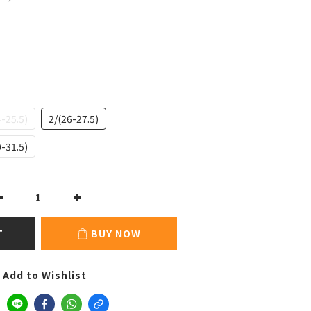
4-25.5)
2/(26-27.5)
0-31.5)
T
BUY NOW
Add to Wishlist