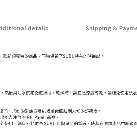
dditional details
Shipping & Paym
！這是一款新穎獨特的商品，同時保留了SUBU特有的時尚感。
拭，然後用沾水的布徹底擦拭。乾燥時，請在陰涼處晾乾。請避免使用洗
以出門，巧妙的鞋底四層結構讓你體驗到未知的舒適度。
人注目的 RE: Paper 新品。
使用。紙質外觀賦予 SUBU 無與倫比的質感，使其在同類產品中脫穎