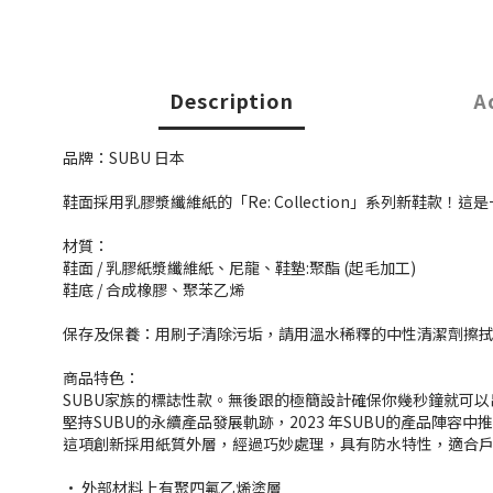
Description
A
品牌：SUBU 日本
鞋面採用乳膠漿纖維紙的「Re: Collection」系列新鞋款
材質：
鞋面 / 乳膠紙漿纖維紙、尼龍、鞋墊:聚酯 (起毛加工)
鞋底 / 合成橡膠、聚苯乙烯
保存及保養：用刷子清除污垢，請用溫水稀釋的中性清潔劑擦
商品特色：
SUBU家族的標誌性款。無後跟的極簡設計確保你幾秒鐘就可
堅持SUBU的永續產品發展軌跡，2023 年SUBU的產品陣容中推出引
這項創新採用紙質外層，經過巧妙處理，具有防水特性，適合戶外
• 外部材料上有聚四氟乙烯塗層