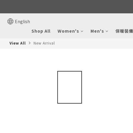
English
Shop All
Women's
Men's
保暖裝
View All
New Arrival