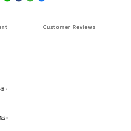
ent
Customer Reviews
衣機。
而出。