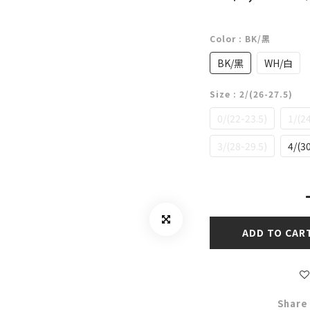
Color
: BK/黑
BK/黑
WH/白
Size
: 2/(26-27.5)
0/(22-23.5)
1/(2
3/(28-29.5)
4/(3
ADD TO CAR
Share