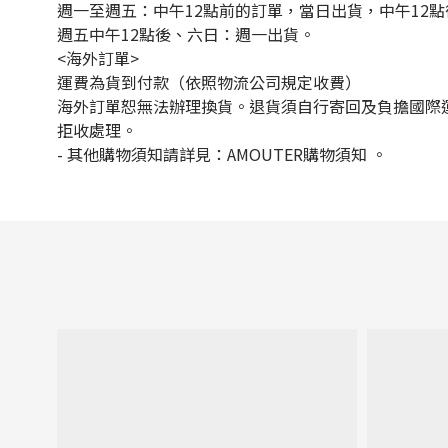
週一至週五：中午12點前的訂單，當日出貨，中午12
週五中午12點後、六日：週一出貨。
<海外訂單>
運費為貨到付款（依照物流公司規定收費）
海外訂單恕無法辦理換貨。退貨須自行寄回及負擔國際
拒收處理。
- 其他購物須知請詳見：AMOUTER購物須知 。