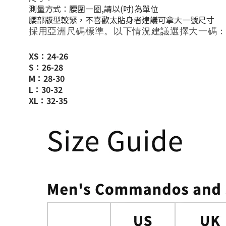
測量方式：腰圍一圈,請以(吋)為單位
腰部
版型較
緊，
不喜歡太貼身
者建議可拿
大一號尺寸
採用亞洲尺碼標準。以下情況建議選擇大一碼
XS：24-26
S：26-28
M：28-30
L：30-32
XL：32-35