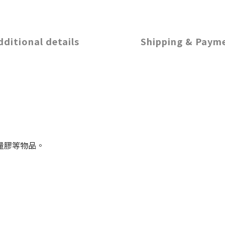
dditional details
Shipping & Paym
量膠等物品。