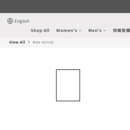
English
Shop All
Women's
Men's
保暖裝
View All
New Arrival