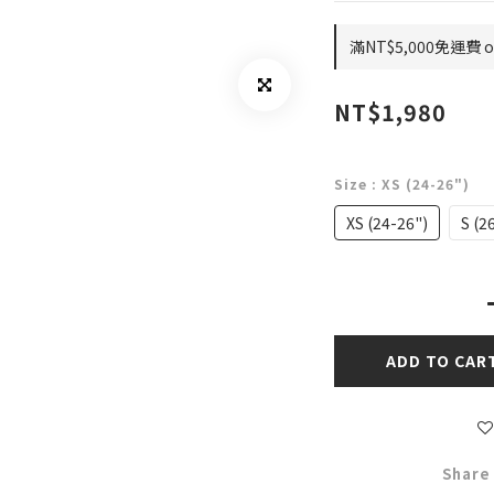
滿NT$5,000免運費 on
NT$1,980
Size
: XS (24-26")
XS (24-26")
S (2
ADD TO CAR
Share