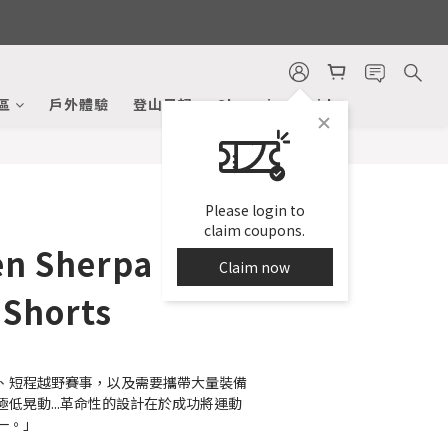
BUY NOW
區
戶外體驗
登山日記
Shopping Guide
Please login to
claim coupons.
n Sherpa
Claim now
 Shorts
、短程越野賽事，以及需要攜帶大量裝備
低晃動...革命性的設計在於成功將運動
一。」