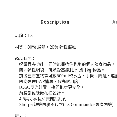
Description
A
品牌：T8
材質：80% 尼龍，20% 彈性纖維
商品特色：
．輕量且多功能，同時能攜帶你跑步的個人隨身物品。
．四向彈性網袋，可承受高達1L水 或 1kg 物品。
．前後左右置物袋可放500ml軟水壺、手機、鑰匙、能
．四向彈性DWR塗層，超高耐用度。
．LOGO反光建置，夜間跑步更安全。
．前腰部位號碼布扣設計。
．4.5英寸褲長和雙向抽繩孔。
．Sherpa 短褲內裏不包含(T8 Commandos防磨內褲)
尺寸：