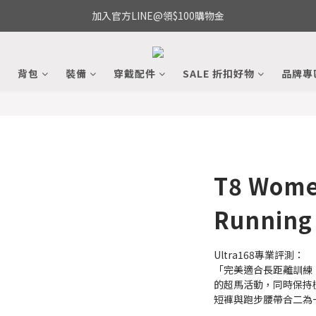
加入官方LINE@領$100購物金
備
背包
裝備
穿戴配件
SALE 折扣好物
品牌專
T8 Wome
Running
Ultra168專業評測：
「完美適合長距離訓練
的超馬活動，同時保持極
短褲與跑步腰帶合二為