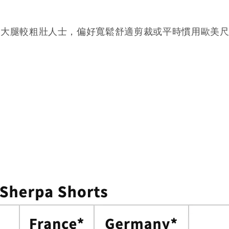
：大腿較粗壯人士，偏好寬鬆舒適剪裁或平時慣用歐美