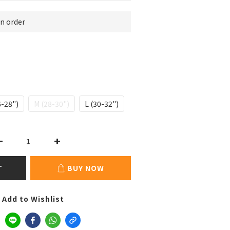
 order
6-28")
M (28-30")
L (30-32")
T
BUY NOW
Add to Wishlist