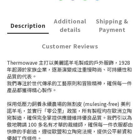
Additional
Shipping &
Description
details
Payment
Customer Reviews
Thermowave 主打以美麗諾羊毛製成的戶外服飾，1928
年起源於家族企業，逐漸演變成注重慢時尚、可持續性和
品質的代表。
我們專注於世代傳承的工藝原則和冒險精神，確保每一件
產品都獲得精心製作。
採用低壓力飼養永續農場的無割皮 (mulesing-free) 美利
諾羊毛，並實行「零公里」政策，所有製程均在歐洲立陶
宛製造，確保完全掌控供應鏈維持優良品質。我們引以為
傲地聘請 100 多名有才華的裁縫師，確保每一件衣服都由
快樂的手創造，遵從歐盟和立陶宛法規，提供公平薪資和
優越工作條件。