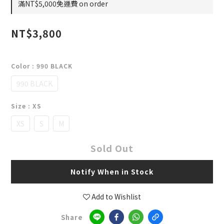
滿NT$5,000免運費 on order
NT$3,800
Color
: 990 BLACK
990 BLACK
Size
: XS
XS
S
M
Sold Out
Notify When in Stock
Add to Wishlist
Share