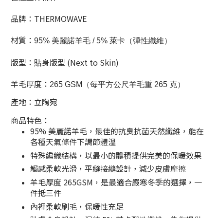
品牌：THERMOWAVE
材質：
95% 美麗諾羊毛 / 5% 萊卡（彈性纖維）
版型：貼身版型 (Next to Skin)
羊毛厚度：
265 GSM（每平方公尺羊毛重 265 克）
產地：立陶宛
商品特色：
95% 美麗諾羊毛，最佳的抗臭抗菌天然纖維，能在
各種天氣條件下調節體溫
特殊編織結構，以最小的體積提供完美的保暖效果
觸感柔軟光滑，平縫接縫設計，減少皮膚摩擦
羊毛厚度 265GSM，是最適合嚴寒冬季的選擇，一
件抵三件
內裡柔軟刷毛，保暖性充足