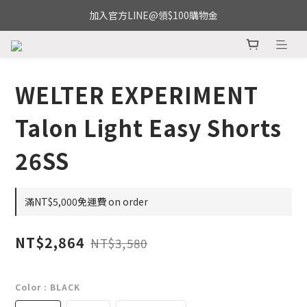
加入官方LINE@領$100購物金
WELTER EXPERIMENT
Talon Light Easy Shorts
26SS
滿NT$5,000免運費 on order
NT$2,864
NT$3,580
Color
: BLACK