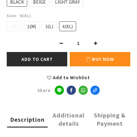
BLACK
BEIGE
LIGHT GRAY
Size
: 4(XL)
1(S)
2(M)
3(L)
4(XL)
ADD TO CART
BUY NOW
Add to Wishlist
Share
Additional
Shipping &
Description
details
Payment