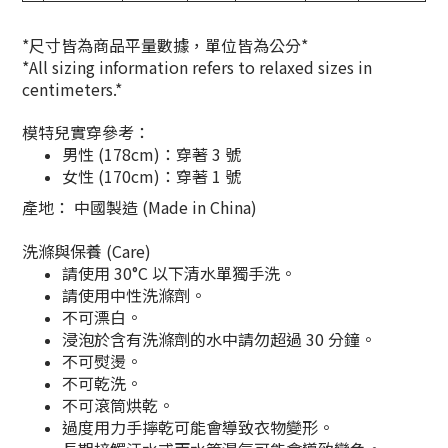
*尺寸皆為商品平量數據，單位皆為公分*
*All sizing information refers to relaxed sizes in
centimeters.*
模特兒實穿參考：
男性 (178cm)：穿著 3 號
女性 (170cm)：穿著 1 號
產地： 中國製造 (Made in China)
洗滌與保養 (Care)
請使用
30°C 以下清水單獨手洗
。
請使用中性洗滌劑。
不可漂白。
浸泡於含有洗滌劑的水中請勿超過
30 分鐘
。
不可熨燙。
不可乾洗。
不可滾筒烘乾。
過度用力手擰乾可能會導致衣物變形。