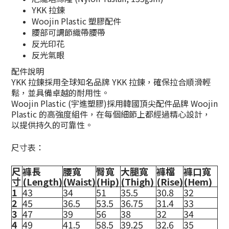
YKK 拉鍊
Woojin Plastic 塑膠配件
腰部可調節織帶腰帶
反光印花
反光氣眼
配件說明
YKK 拉鍊採用全球知名品牌 YKK 拉鍊，確保拉合順滑輕
鬆，並具備卓越的耐用性。
Woojin Plastic (宇進塑膠)採用韓國頂尖配件品牌 Woojin
Plastic 的高強度組件，在每個細節上都經過精心設計，
以提供持久的可靠性。
尺寸表：
尺
褲長
腰寬
臀寬
大腿寬
褲檔
褲口寬
寸
(Length)
(Waist)
(Hip)
(Thigh)
(Rise)
(Hem)
1
43
34
51
35.5
30.8
32
2
45
36.5
53.5
36.75
31.4
33
3
47
39
56
38
32
34
4
49
41.5
58.5
39.25
32.6
35