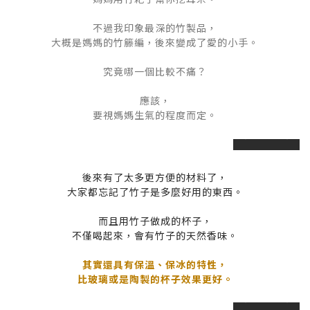
不過我印象最深的竹製品，
大概是媽媽的竹籐編，後來變成了愛的小手。
究竟哪一個比較不痛？
應該，
要視媽媽生氣的程度而定。
prev
next
後來有了太多更方便的材料了，
大家都忘記了竹子是多麼好用的東西。
而且用竹子做成的杯子，
不僅喝起來，會
有竹子的天然香味。
其實還具有保溫、保冰的特性，
比玻璃或是陶製的杯子效果更好。
prev
next