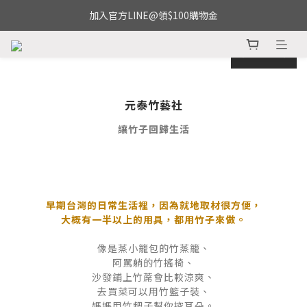
加入官方LINE@領$100購物金
prev
next
元泰竹藝社
讓竹子回歸生活
早期台灣的日常生活裡，因為就地取材很方便，
大概有一半以上的用具，都用竹子來做。
像是蒸小籠包的竹蒸籠、
阿罵躺的竹搖椅、
沙發鋪上竹蓆會比較涼爽、
去買菜可以用竹籃子裝、
媽媽用竹耙子幫你挖耳朵。