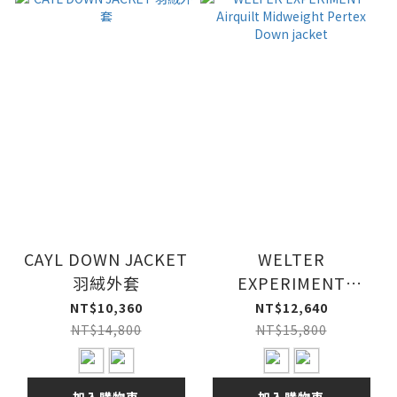
CAYL DOWN JACKET
WELTER
羽絨外套
EXPERIMENT
Airquilt Midweight
NT$10,360
NT$12,640
Pertex Down jacket
NT$14,800
NT$15,800
加入購物車
加入購物車