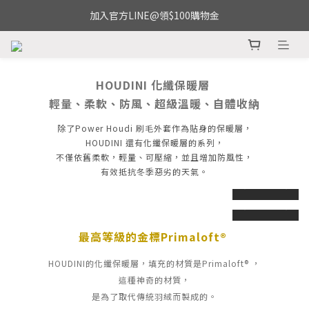
加入官方LINE@領$100購物金
HOUDINI 化纖保暖層
輕量、柔軟、防風、超級溫暖、自體收納
除了Power Houdi 刷毛外套作為貼身的保暖層，
HOUDINI 還有化纖保暖層的系列，
不僅依舊柔軟，輕量、可壓縮，並且增加防風性，
有效抵抗冬季惡劣的天氣。
prev
next
prev
next
最高等級的金標Primaloft®
HOUDINI的化纖保暖層，
填充的材質是
Primaloft® ，
這種神奇的材質，
是為了取代傳統羽絨而製成的。