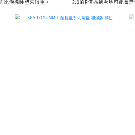
.0的比泡棉睡墊來得重。
2.0的R值遇到雪地可能會