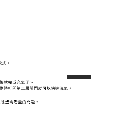
款式。
prev
next
後就完成充氣了～
納時打開第二層閥門就可以快速洩氣。
氣睡墊需考量的問題。