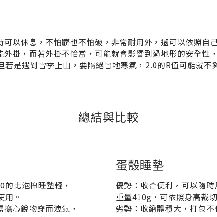
時可以休息，不怕髒也不怕破，非常耐用外，還可以依照自
能外掛，而若外掛不恰當，可能就會影響到過地形的安全性
，但若是遇到雪季上山，要隔絕雪地寒氣，2.0的R值可能就不
總結與比較
蛋殼睡墊
.0的比泡棉睡墊輕，
優勢：收合便利，可以隨時
使用。
重量410g，可依照身高裁
需擔心銳物穿而洩氣，
劣勢：收納體積大，打包不