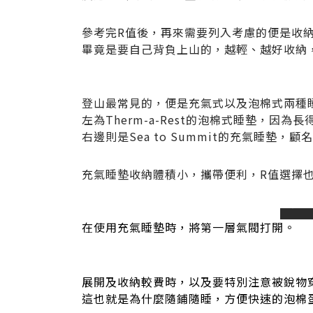
參考完R值後，再來需要列入考慮的便是收
畢竟是要自己背負上山的，越輕、越好收納
登山最常見的，便是充氣式以及泡棉式兩種
左為Therm-a-Rest的泡棉式睡墊，因
右邊則是Sea to Summit的充氣睡墊
充氣睡墊收納體積小，攜帶便利，R值選擇
prev
在使用充氣睡墊時，將第一層氣閥打開。
展開及收納較費時，以及要特別注意被銳物
這也就是為什麼隨鋪隨睡，方便快速的泡棉