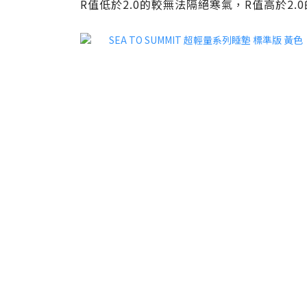
R值低於2.0的較無法隔絕寒氣，R值高於2