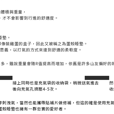
納體積與重量，
，才不會影響到行進的舒適度。
睡墊。
為長得像裝雞蛋的盒子，因此又被稱之為蛋殼睡墊。
，顧名思義，以打氣的方式來達到舒適的柔軟度。
也多，雖說重量會隨R值提高而增加，依舊是許多山友偏好的
next
prev
next
接上同時也是充氣袋的收納袋，稍微送氣進去
然
後向充氣孔擠壓4-5次。
收
穿刺洩氣，當然也能攜帶貼補片做修補，但這的確是使用充
蛋殼睡墊也擁有一群忠實的愛好者。