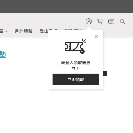
區
戶外體驗
登山日記
購物須知
墊
請登入領取優惠
prev
next
券！
立即領取