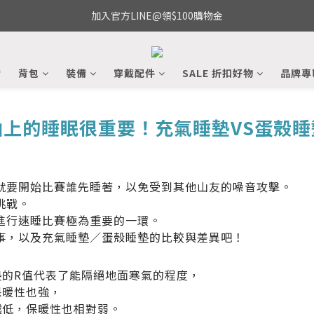
加入官方LINE@領$100購物金
備
背包
裝備
穿戴配件
SALE 折扣好物
品牌專
山上的睡眠很重要！充氣
睡墊
VS蛋殼睡
就要開始比賽誰先睡著，以免受到其他山友的噪音攻擊。
挑戰。
進行速睡比賽極為重要的一環。
事，以及充氣睡墊／蛋殼睡墊的比較與差異吧！
墊的R值代表了能隔絕地面寒氣的程度，
保暖性也強，
越低，保暖性也相對弱。