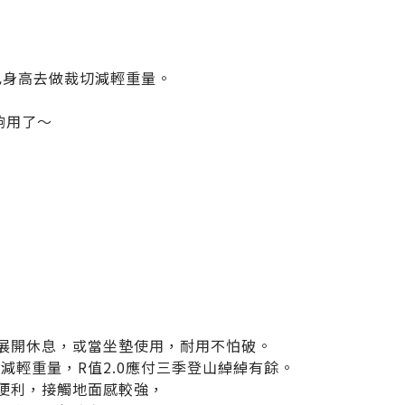
己身高去做裁切減輕重量。
，
夠用了～
展開休息，或當坐墊使用，耐用不怕破。
切減輕重量，R值2.0應付三季登山綽綽有餘。
便利，接觸地面感較強，