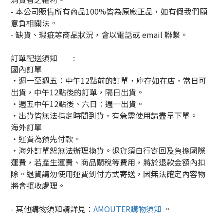
- 本公司販售所有商品100%皆為原廠正品，如有假我們願
意負相關法。
- 缺貨、瑕疵等商品狀況，會以電話或 email 聯繫。
訂單配送須知
:
國內訂單
・週一至週五：中午12點前的訂單，庫存如在店，當日可
出貨，中午12點後的訂單，隔日出貨。
・週五中午12點後、六日：週一出貨。
・出貨皆無法指定時間到貨，有急需使用請盡早下單。
海外訂單
・運費為預先付款。
・海外訂單恕無法辦理換貨。退貨須自行寄回及負擔國際
運費，若產生運費、商品關稅等費用，將於退款金額內扣
除。
退貨請勿使用運費到付方式寄送，因無法確定內容物
將會拒收處理。
- 其他購物須知請詳見：
AMOUTER購物須知
。