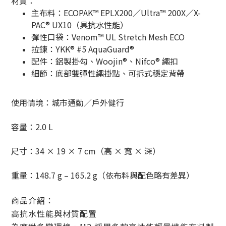
材質：
主布料：ECOPAK™ EPLX200／Ultra™ 200X／X-
PAC® UX10（具抗水性能）
彈性口袋：Venom™ UL Stretch Mesh ECO
拉鍊：YKK® #5 AquaGuard®
配件：鋁製掛勾、Woojin®、Nifco® 繩扣
細節：底部雙彈性繩掛點、可拆式穩定背帶
使用情境：城市通勤／戶外健行
容量：2.0 L
尺寸：34 × 19 × 7 cm（高 × 寬 × 深）
重量：
148.7 g – 165.2 g
（依布料與配色略有差異）
商品介紹：
高抗水性能與材質配置