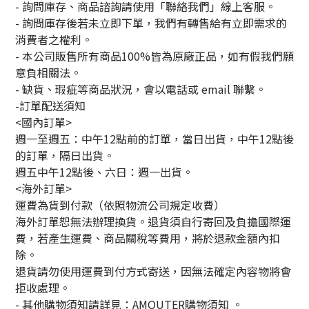
- 詢問庫存、商品諮詢請使用「聯絡我們」線上客服。
- 詢問庫存後若未立即下單，我們有轉售給有立即需求的
消費者之權利。
- 本公司販售所有商品100%皆為原廠正品，如有假我們願
意負相關法。
- 缺貨、瑕疵等商品狀況，會以電話或 email 聯繫。
-訂單配送須知
<國內訂單>
週一至週五：中午12點前的訂單，當日出貨，中午12點後
的訂單，隔日出貨。
週五中午12點後、六日：週一出貨。
<海外訂單>
運費為貨到付款（依照物流公司規定收費）
海外訂單恕無法辦理換貨。退貨須自行寄回及負擔國際運
費，若產生運費、商品關稅等費用，將於退款金額內扣
除。
退貨請勿使用運費到付方式寄送，因無法確定內容物將會
拒收處理。
-
其他購物須知請詳見：
AMOUTER
購物須知
。