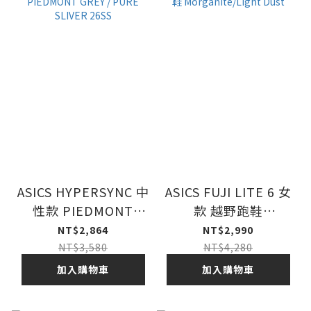
ASICS HYPERSYNC 中
ASICS FUJI LITE 6 女
性款 PIEDMONT
款 越野跑鞋
GREY / PURE SLIVER
Morganite/Light
NT$2,864
NT$2,990
26SS
Dust
NT$3,580
NT$4,280
加入購物車
加入購物車