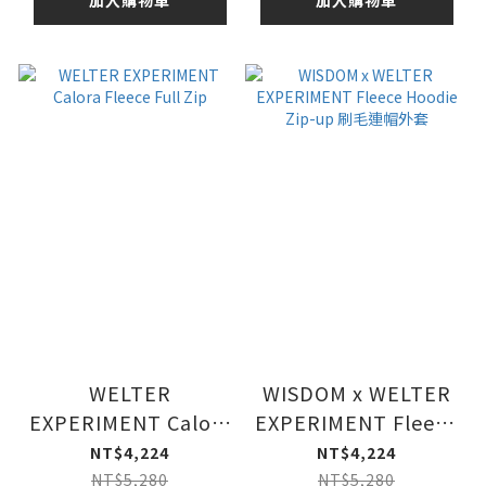
WELTER
WISDOM x WELTER
EXPERIMENT Calora
EXPERIMENT Fleece
Fleece Full Zip
Hoodie Zip-up 刷毛
NT$4,224
NT$4,224
連帽外套
NT$5,280
NT$5,280