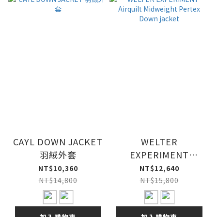
CAYL DOWN JACKET
WELTER
羽絨外套
EXPERIMENT
Airquilt Midweight
NT$10,360
NT$12,640
Pertex Down jacket
NT$14,800
NT$15,800
加入購物車
加入購物車