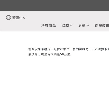
繁體中文
所有商品
女款
男款
保暖裝
能高安東軍縱走，是位在中央山脈的稜線之上，
沿著數個
的溪床，總里程大約是50公里。