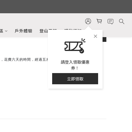
區
戶外體驗
登山日記
購物須知
prev
next
攀，花費六天的時間，經過五座百岳，最後下切至萬大南溪
請登入領取優惠
券！
立即領取