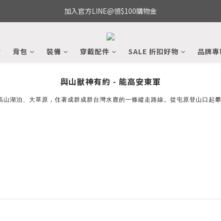
加入官方LINE@領$100購物金
備
背包
裝備
穿戴配件
SALE 折扣好物
品牌專
與山獸神有約 - 能高安東軍
高山湖泊、大草原，
住著成群成群台灣水鹿的一條縱走路線。
從屯原登山口起