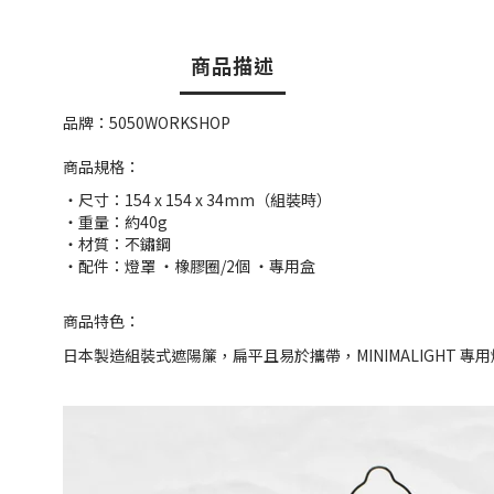
商品描述
品牌：5050WORKSHOP
商品規格：
・尺寸：154 x 154 x 34mm（組裝時）
・重量：約
40g
・材質：不鏽鋼
・配件：燈罩 ・橡膠圈/2個 ・專用盒
商品特色：
日本製造組裝式遮陽簾，扁平且易於攜帶，MINIMALIGHT 專