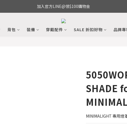
加入官方LINE@領$100購物金
備
背包
裝備
穿戴配件
SALE 折扣好物
品牌專
5050WO
SHADE f
MINIMA
MINIMALIGHT 專用燈