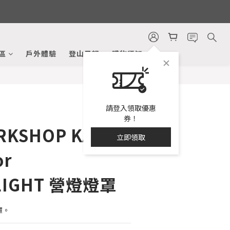
立即購買
區
戶外體驗
登山日記
購物須知
請登入領取優惠
券！
RKSHOP KASA
立即領取
or
LIGHT 營燈燈罩
罩。