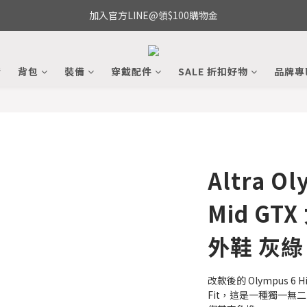
加入官方LINE@領$100購物金
備
背包
裝備
穿戴配件
SALE 折扣好物
品牌專
Altra Ol
Mid GT
外鞋 灰綠
改款後的 Olympus 6 Hik
Fit，這是一種獨一