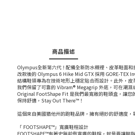
商品描述
Olympus
全新第六代 !
配備全新防水襯裡、皮革鞋面和
改款後的 Olympus 6 Hike Mid GTX 採用 GO
結構鞋領專為在技術地形上穩定貼合而設計。此外，皮
我們保留了可靠的 Vibram® Megagrip 外底，可
Original FootShape Fit 是我們最寬敞
保持舒適，Stay Out There™！
這個來自美國猶他州的跑鞋品牌，擁有絕妙的舒適度，
「 FOOTSHAPE™」寬廣鞋楦設計
FOOTSHAPE™有著史無前例寬廣的鞋楦，就是要