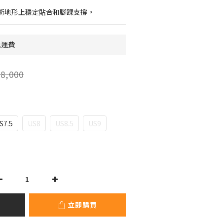
術地形上穩定貼合和腳踝支撐。
免運費
8,000
S7.5
US8
US8.5
US9
立即購買