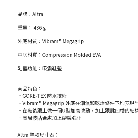
品牌：Altra
重量： 436 g
外底材質：Vibram® Megagrip
中底材質：Compression Molded EVA
鞋墊功能：吸震鞋墊
商品特色：
・GORE-TEX 防水技術
・Vibram® Megagrip 外底在潮濕和乾燥條件下均表現
・在鞋後跟上做一個U型加高改動，加上跟腱凹槽的結
・高周波貼合處加上縫線強化
Altra 鞋款尺寸表：