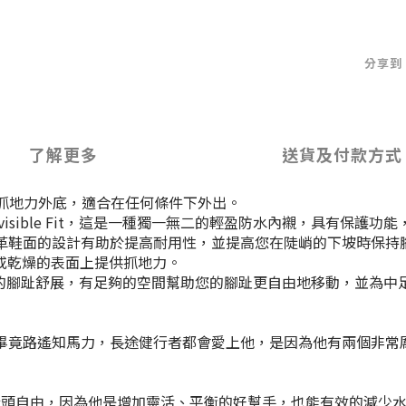
分享到
了解更多
送貨及付款方式
抓地力外底，適合在任何條件下外出。
RE-TEX Invisible Fit，這是一種獨一無二的輕盈防水內襯，具有
革鞋面的設計有助於提高耐用性，並提高您在陡峭的下坡時保持
在潮濕或乾燥的表面上提供抓地力。
的鞋頭盒，讓您的腳趾舒展，有足夠的空間幫助您的腳趾更自由地移動，並為
畢竟路遙知馬力，長途健行者都會愛上他，是因為他有兩個非常
讓腳指頭自由，因為他是增加靈活、平衡的好幫手，也能有效的減少