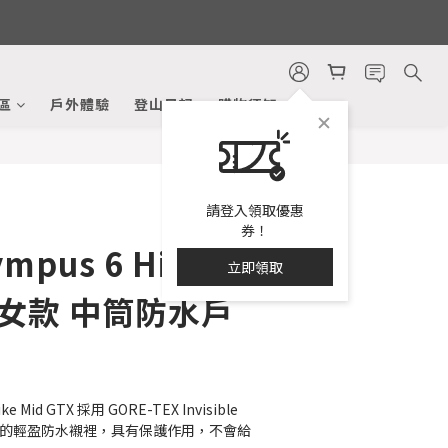
立即購買
區
戶外體驗
登山日記
購物須知
請登入領取優惠
券！
ympus 6 Hike
立即領取
X 女款 中筒防水戶
e Mid GTX 採用 GORE-TEX Invisible 
無二的輕盈防水襯裡，具有保護作用，不會給