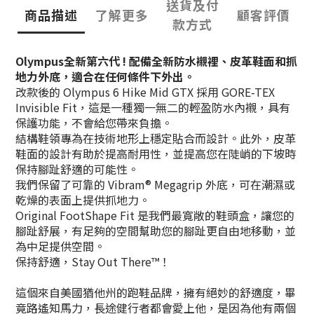
送貨及付
商品描述
了解更多
顧客評價
款方式
Olympus
全新第六代 !
配備全新防水襯裡、皮革鞋面和抓
地力外底，適合在任何條件下外出。
改款後的 Olympus 6 Hike Mid GTX 採用 GORE-TEX
Invisible Fit，這是一種獨一無二的輕盈防水內襯，具有
保護功能，不會給您帶來負擔。
結構鞋領專為在技術地形上穩定貼合而設計。此外，皮革
鞋面的設計有助於提高耐用性，並提高您在陡峭的下坡時
保持腳趾舒適的可能性。
我們保留了可靠的 Vibram® Megagrip 外底，可在潮濕或
乾燥的表面上提供抓地力。
Original FootShape Fit 是我們最寬敞的鞋頭盒，讓您的
腳趾舒展，有足夠的空間幫助您的腳趾更自由地移動，並
為中足提供空間。
保持舒適，Stay Out There™！
這個來自美國猶他州的跑鞋品牌，擁有絕妙的舒適度，畢
竟路遙知馬力，長途健行者都會愛上他，是因為他有兩個