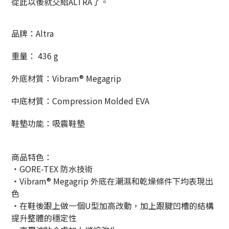
從此以後就交給ALTRA了。
品牌：Altra
重量： 436 g
外底材質：Vibram® Megagrip
中底材質：Compression Molded EVA
鞋墊功能：吸震鞋墊
商品特色：
・GORE-TEX 防水技術
・Vibram® Megagrip 外底在潮濕和乾燥條件下均表現出
色
・在鞋後跟上做一個U型加高改動，加上跟腱凹槽的結構
提升整體的穩定性