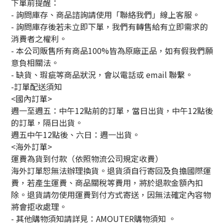
下單前提醒：
- 詢問庫存、商品諮詢請使用「聯絡我們」線上客服。
- 詢問庫存後若未立即下單，我們有轉售給有立即需求的
消費者之權利。
- 本公司販售所有商品100%皆為原廠正品，如有假我們願
意負相關法。
- 缺貨、瑕疵等商品狀況，會以電話或 email 聯繫。
-訂單配送須知
<國內訂單>
週一至週五：中午12點前的訂單，當日出貨，中午12點後
的訂單，隔日出貨。
週五中午12點後、六日：週一出貨。
<海外訂單>
運費為貨到付款（依照物流公司規定收費）
海外訂單恕無法辦理換貨。退貨須自行寄回及負擔國際運
費，若產生運費、商品關稅等費用，將於退款金額內扣
除。退貨請勿使用運費到付方式寄送，因無法確定內容物
將會拒收處理。
-
其他購物須知請詳見：
AMOUTER
購物須知
。