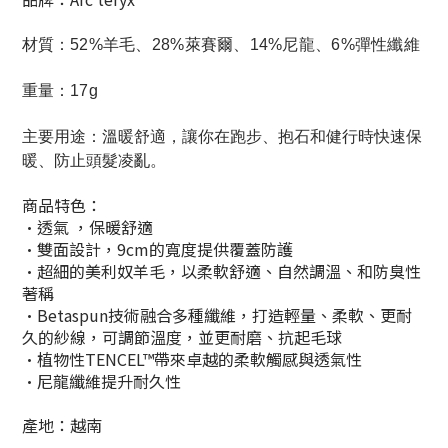
材質：
52%羊毛、28%萊賽爾、14%尼龍、6%彈性纖維
重量：
17g
主要用途：
溫暖舒適，讓你在跑步、抱石和健行時快速保
暖、防止頭髮凌亂。
商品特色：
•
透氣 ，
保暖舒適
•
雙面設計，9cm的寬度提供覆蓋防護
•
超細的美利奴羊毛，以柔軟舒適、自然調溫、和防臭性
著稱
•
Betaspun技術融合多種纖維，打造輕量、柔軟、更耐
久的紗線，可調節溫度，並更耐磨、抗起毛球
•
植物性TENCEL™帶來卓越的柔軟觸感與透氣性
•
尼龍纖維提升耐久性
產地：越南