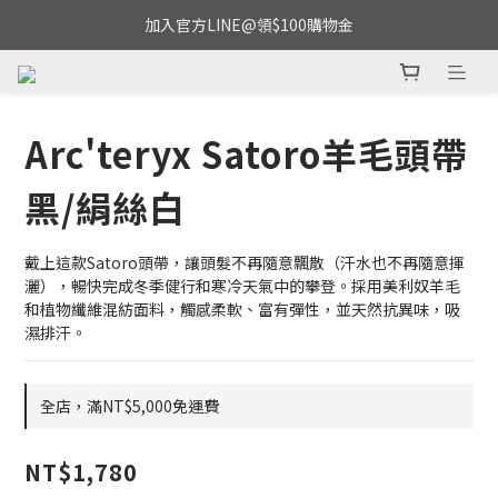
加入官方LINE@領$100購物金
Arc'teryx Satoro羊毛頭帶
黑/絹絲白
戴上這款Satoro頭帶，讓頭髮不再隨意飄散（汗水也不再隨意揮
灑），暢快完成冬季健行和寒冷天氣中的攀登。採用美利奴羊毛
和植物纖維混紡面料，觸感柔軟、富有彈性，並天然抗異味，吸
濕排汗。
全店，滿NT$5,000免運費
NT$1,780