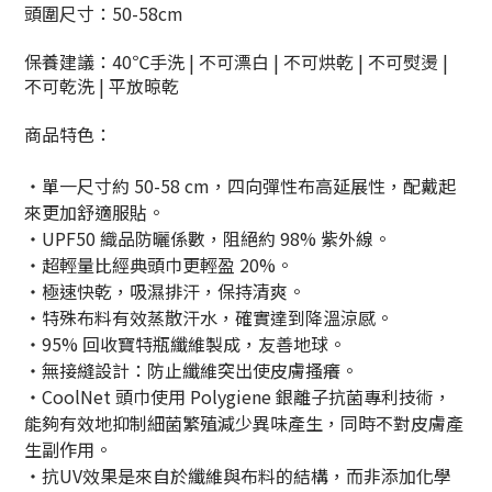
頭圍尺寸：50-58cm
保養建議：40℃手洗 | 不可漂白 | 不可烘乾 | 不可熨燙 |
不可乾洗 | 平放晾乾
商品特色：
・單一尺寸約 50-58 cm，四向彈性布高延展性，配戴起
來更加舒適服貼。
・UPF50 織品防曬係數，阻絕約 98% 紫外線。
・超輕量比經典頭巾更輕盈 20%。
・極速快乾，吸濕排汗，保持清爽。
・特殊布料有效蒸散汗水，確實達到降溫涼感。
・95% 回收寶特瓶纖維製成，友善地球。
・無接縫設計：防止纖維突出使皮膚搔癢。
・CoolNet
頭巾使用
Polygiene
銀離子抗菌專利技術，
能夠有效地抑制細菌繁殖減少異味產生，同時不對皮膚產
生副作用。
・抗
UV
效果是來自於纖維與布料的結構，而非添加化學