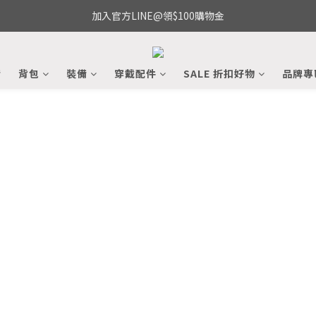
加入官方LINE@領$100購物金
備
背包
裝備
穿戴配件
SALE 折扣好物
品牌專