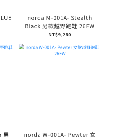
BLUE
norda M-001A- Stealth
Black 男款越野跑鞋 26FW
NT$9,280
r 男
norda W-001A- Pewter 女