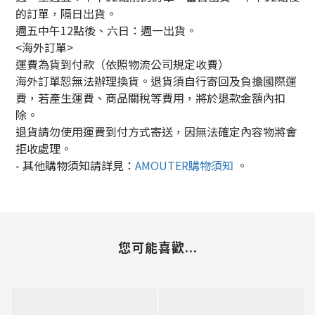
的訂單，隔日出貨。
週五中午12點後、六日：週一出貨。
<海外訂單>
運費為貨到付款（依照物流公司規定收費）
海外訂單恕無法辦理換貨。退貨須自行寄回及負擔國際運
費，若產生運費、商品關稅等費用，將於退款金額內扣
除。
退貨請勿使用運費到付方式寄送，因無法確定內容物將會
拒收處理。
-
其他購物須知請詳見：
AMOUTER
購物須知
。
您可能喜歡...