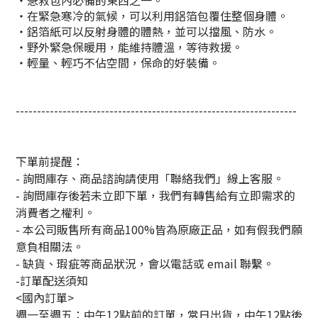
・急救包內必備的東西之一。
・在緊急寒冷的氣候，可以利用鋁箔包覆住整個身體。
・鋁箔紙可以反射身體的體熱，並可以擋風、防水。
・野外緊急保暖用，能維持體溫，等待救援。
・輕量、輕巧不佔空間，保命的好裝備。
------------------------------------------------------------------
下單前提醒：
- 詢問庫存、商品諮詢請使用「聯絡我們」線上客服。
- 詢問庫存後若未立即下單，我們有轉售給有立即需求的
消費者之權利。
- 本公司販售所有商品100%皆為原廠正品，如有假我們願
意負相關法。
- 缺貨、瑕疵等商品狀況，會以電話或 email 聯繫。
-訂單配送須知
<國內訂單>
週一至週五：中午12點前的訂單，當日出貨，中午12點後