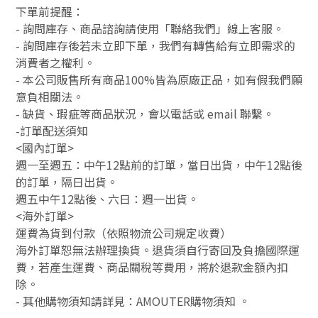
下單前提醒：
- 詢問庫存、商品諮詢請使用「聯絡我們」線上客服。
- 詢問庫存後若未立即下單，我們有轉售給有立即需求的
消費者之權利。
- 本公司販售所有商品100%皆為原廠正品，如有假我們願
意負相關法。
- 缺貨、瑕疵等商品狀況，會以電話或 email 聯繫。
-訂單配送須知
<國內訂單>
週一至週五：中午12點前的訂單，當日出貨，中午12點後
的訂單，隔日出貨。
週五中午12點後、六日：週一出貨。
<海外訂單>
運費為貨到付款（依照物流公司規定收費）
海外訂單恕無法辦理換貨。退貨須自行寄回及負擔國際運
費，若產生運費、商品關稅等費用，將於退款金額內扣
除。
-
其他購物須知請詳見：
AMOUTER
購物須知
。