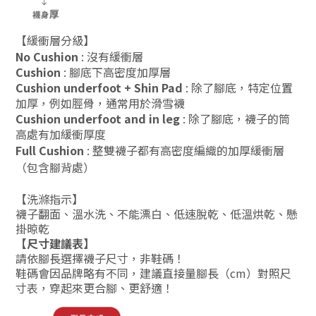
【緩衝層分級】
No Cushion
:
沒有緩衝層
Cushion
:
腳底下高密度加厚層
Cushion underfoot + Shin Pad
:
除了腳底，特定位置
加厚，例如脛骨，通常用於滑雪襪
Cushion underfoot and in leg
:
除了腳底，襪子的筒
高處有加緩衝厚度
Full Cushion
:
整雙襪子都有高密度編織的加厚緩衝層
（包含腳背處）
【
洗滌指示
】
襪子翻面、溫水洗、不能漂白、低速脫乾、低溫烘乾、懸
掛晾乾
【尺寸建議表
】
請依腳長選擇襪子尺寸，非鞋碼！
鞋碼會因品牌略有不同，建議直接量腳長（cm）對照尺
寸表，穿起來更合腳、更舒適！